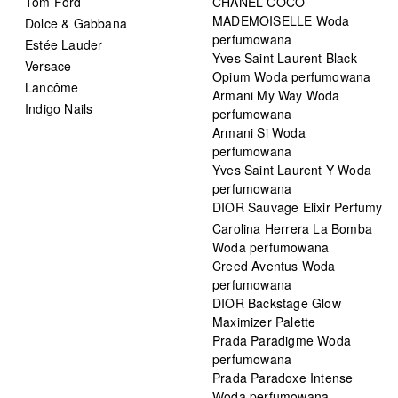
Tom Ford
CHANEL COCO
MADEMOISELLE Woda
Dolce & Gabbana
perfumowana
Estée Lauder
Yves Saint Laurent Black
Versace
Opium Woda perfumowana
Lancôme
Armani My Way Woda
Indigo Nails
perfumowana
Armani Si Woda
perfumowana
Yves Saint Laurent Y Woda
perfumowana
DIOR Sauvage Elixir Perfumy
Carolina Herrera La Bomba
Woda perfumowana
Creed Aventus Woda
perfumowana
DIOR Backstage Glow
Maximizer Palette
Prada Paradigme Woda
perfumowana
Prada Paradoxe Intense
Woda perfumowana