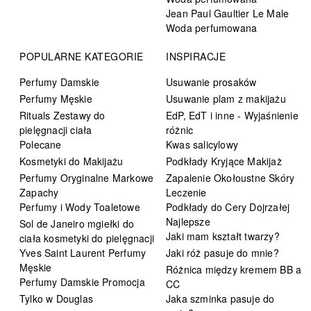
Jean Paul Gaultier Le Male
Woda perfumowana
POPULARNE KATEGORIE
INSPIRACJE
Perfumy Damskie
Usuwanie prosaków
Perfumy Męskie
Usuwanie plam z makijażu
Rituals Zestawy do
EdP, EdT i inne - Wyjaśnienie
pielęgnacji ciała
różnic
Polecane
Kwas salicylowy
Kosmetyki do Makijażu
Podkłady Kryjące Makijaż
Perfumy Oryginalne Markowe
Zapalenie Okołoustne Skóry
Zapachy
Leczenie
Perfumy i Wody Toaletowe
Podkłady do Cery Dojrzałej
Najlepsze
Sol de Janeiro mgiełki do
Jaki mam kształt twarzy?
ciała kosmetyki do pielęgnacji
Yves Saint Laurent Perfumy
Jaki róż pasuje do mnie?
Męskie
Różnica między kremem BB a
Perfumy Damskie Promocja
CC
Tylko w Douglas
Jaka szminka pasuje do