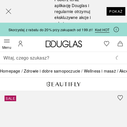
[navigation.slideout.screenreader]
aplikację Douglas i
regularnie otrzymuj
POKAŻ
ekskluzywne akcje i
rabaty
Skorzystaj z rabatu do 20% przy zakupach od 199 zł!
Kod:
HOT
Strona główna Douglas
Do listy ży
Otwórz menu
Moje konto
Do 
Menu
Wracać
Wykonaj wyszukiwanie
Homepage
Zdrowie i dobre samopoczucie
Wellness i masaż
Akc
SALE