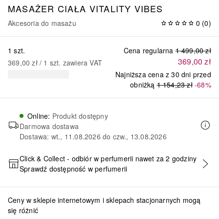
MASAŻER CIAŁA VITALITY VIBES
Akcesoria do masażu
0
(
0
)
1 szt.
Cena regularna
1 499,00 zł
369,00 zł
369,00 zł
 / 
1
szt.
zawiera VAT
Najniższa cena z 30 dni przed
obniżką
1 154,23 zł
-68%
Online
:
Produkt dostępny
Darmowa dostawa
Dostawa: wt., 11.08.2026 do czw., 13.08.2026
Click & Collect - odbiór w perfumerii nawet za 2 godziny
Sprawdź dostępność w perfumerii
DODAJ DO KOSZYKA
Ceny w sklepie internetowym i sklepach stacjonarnych mogą
się różnić