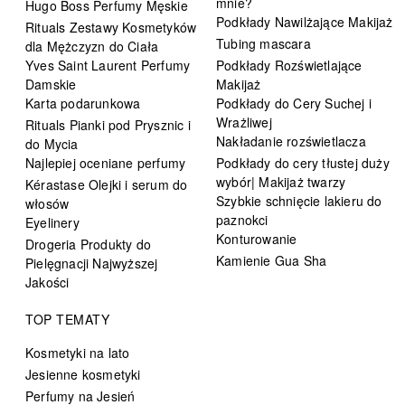
mnie?
Hugo Boss Perfumy Męskie
Podkłady Nawilżające Makijaż
Rituals Zestawy Kosmetyków
Tubing mascara
dla Mężczyzn do Ciała
Yves Saint Laurent Perfumy
Podkłady Rozświetlające
Damskie
Makijaż
Karta podarunkowa
Podkłady do Cery Suchej i
Wrażliwej
Rituals Pianki pod Prysznic i
Nakładanie rozświetlacza
do Mycia
Najlepiej oceniane perfumy
Podkłady do cery tłustej duży
wybór| Makijaż twarzy
Kérastase Olejki i serum do
Szybkie schnięcie lakieru do
włosów
paznokci
Eyelinery
Konturowanie
Drogeria Produkty do
Kamienie Gua Sha
Pielęgnacji Najwyższej
Jakości
TOP TEMATY
Kosmetyki na lato
Jesienne kosmetyki
Perfumy na Jesień