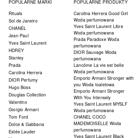
POPULARNE MARKI
POPULARNE PRODUKTY
Rituals
Carolina Herrera Good Girl
Woda perfumowana
Sol de Janeiro
Yves Saint Laurent Libre
CHANEL
Woda perfumowana
Jean Paul
Prada Paradoxe Woda
Yves Saint Laurent
perfumowana
HDREY
DIOR Sauvage Woda
Stanley
perfumowana
Prada
Lancôme La vie est belle
Woda perfumowana
Carolina Herrera
Emporio Armani Stronger with
DIOR Perfumy
you Woda toaletowa
Hugo Boss
Emporio Armani Stronger
Douglas Collection
With You Intensely
Valentino
Yves Saint Laurent MYSLF
Giorgio Armani
Woda perfumowana
Tom Ford
CHANEL COCO
MADEMOISELLE Woda
Dolce & Gabbana
perfumowana
Estée Lauder
Yves Saint Laurent Black