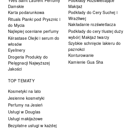
Yves Saint Laurent Perfumy
Podkłady Rozświetlające
Damskie
Makijaż
Karta podarunkowa
Podkłady do Cery Suchej i
Wrażliwej
Rituals Pianki pod Prysznic i
Nakładanie rozświetlacza
do Mycia
Najlepiej oceniane perfumy
Podkłady do cery tłustej duży
wybór| Makijaż twarzy
Kérastase Olejki i serum do
Szybkie schnięcie lakieru do
włosów
paznokci
Eyelinery
Konturowanie
Drogeria Produkty do
Kamienie Gua Sha
Pielęgnacji Najwyższej
Jakości
TOP TEMATY
Kosmetyki na lato
Jesienne kosmetyki
Perfumy na Jesień
Usługi w Douglas
Usługi makijażowe
Bezpłatne usługi w każdej