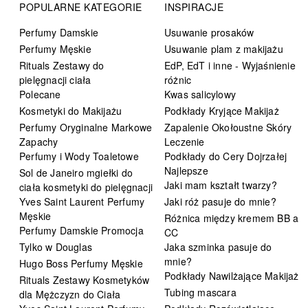
POPULARNE KATEGORIE
INSPIRACJE
Perfumy Damskie
Usuwanie prosaków
Perfumy Męskie
Usuwanie plam z makijażu
Rituals Zestawy do
EdP, EdT i inne - Wyjaśnienie
pielęgnacji ciała
różnic
Polecane
Kwas salicylowy
Kosmetyki do Makijażu
Podkłady Kryjące Makijaż
Perfumy Oryginalne Markowe
Zapalenie Okołoustne Skóry
Zapachy
Leczenie
Perfumy i Wody Toaletowe
Podkłady do Cery Dojrzałej
Najlepsze
Sol de Janeiro mgiełki do
Jaki mam kształt twarzy?
ciała kosmetyki do pielęgnacji
Yves Saint Laurent Perfumy
Jaki róż pasuje do mnie?
Męskie
Różnica między kremem BB a
Perfumy Damskie Promocja
CC
Tylko w Douglas
Jaka szminka pasuje do
mnie?
Hugo Boss Perfumy Męskie
Podkłady Nawilżające Makijaż
Rituals Zestawy Kosmetyków
Tubing mascara
dla Mężczyzn do Ciała