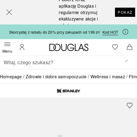
[navigation.slideout.screenreader]
aplikację Douglas i
regularnie otrzymuj
POKAŻ
ekskluzywne akcje i
rabaty
Skorzystaj z rabatu do 20% przy zakupach od 199 zł!
Kod:
HOT
Strona główna Douglas
Do listy ży
Otwórz menu
Moje konto
Do 
Menu
Wracać
Wykonaj wyszukiwanie
Homepage
Zdrowie i dobre samopoczucie
Wellness i masaż
Fitn