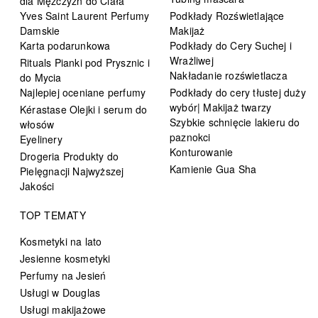
dla Mężczyzn do Ciała
Yves Saint Laurent Perfumy
Podkłady Rozświetlające
Damskie
Makijaż
Karta podarunkowa
Podkłady do Cery Suchej i
Wrażliwej
Rituals Pianki pod Prysznic i
Nakładanie rozświetlacza
do Mycia
Najlepiej oceniane perfumy
Podkłady do cery tłustej duży
wybór| Makijaż twarzy
Kérastase Olejki i serum do
Szybkie schnięcie lakieru do
włosów
paznokci
Eyelinery
Konturowanie
Drogeria Produkty do
Kamienie Gua Sha
Pielęgnacji Najwyższej
Jakości
TOP TEMATY
Kosmetyki na lato
Jesienne kosmetyki
Perfumy na Jesień
Usługi w Douglas
Usługi makijażowe