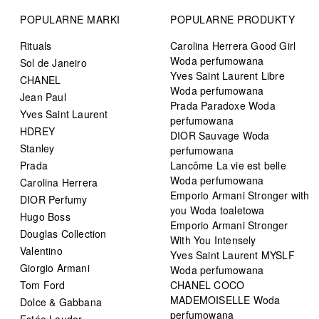
POPULARNE MARKI
POPULARNE PRODUKTY
Rituals
Carolina Herrera Good Girl
Woda perfumowana
Sol de Janeiro
Yves Saint Laurent Libre
CHANEL
Woda perfumowana
Jean Paul
Prada Paradoxe Woda
Yves Saint Laurent
perfumowana
HDREY
DIOR Sauvage Woda
Stanley
perfumowana
Prada
Lancôme La vie est belle
Woda perfumowana
Carolina Herrera
Emporio Armani Stronger with
DIOR Perfumy
you Woda toaletowa
Hugo Boss
Emporio Armani Stronger
Douglas Collection
With You Intensely
Valentino
Yves Saint Laurent MYSLF
Giorgio Armani
Woda perfumowana
Tom Ford
CHANEL COCO
MADEMOISELLE Woda
Dolce & Gabbana
perfumowana
Estée Lauder