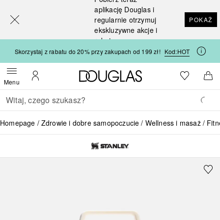
[navigation.slideout.screenreader]
aplikację Douglas i
regularnie otrzymuj
POKAŻ
ekskluzywne akcje i
rabaty
Skorzystaj z rabatu do 20% przy zakupach od 199 zł!
Kod:
HOT
Strona główna Douglas
Do listy ży
Otwórz menu
Moje konto
Do 
Menu
Wracać
Wykonaj wyszukiwanie
Homepage
Zdrowie i dobre samopoczucie
Wellness i masaż
Fitn