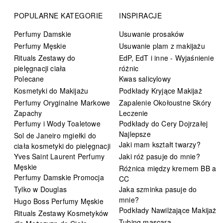
POPULARNE KATEGORIE
INSPIRACJE
Perfumy Damskie
Usuwanie prosaków
Perfumy Męskie
Usuwanie plam z makijażu
Rituals Zestawy do
EdP, EdT i inne - Wyjaśnienie
pielęgnacji ciała
różnic
Polecane
Kwas salicylowy
Kosmetyki do Makijażu
Podkłady Kryjące Makijaż
Perfumy Oryginalne Markowe
Zapalenie Okołoustne Skóry
Zapachy
Leczenie
Perfumy i Wody Toaletowe
Podkłady do Cery Dojrzałej
Najlepsze
Sol de Janeiro mgiełki do
Jaki mam kształt twarzy?
ciała kosmetyki do pielęgnacji
Yves Saint Laurent Perfumy
Jaki róż pasuje do mnie?
Męskie
Różnica między kremem BB a
Perfumy Damskie Promocja
CC
Tylko w Douglas
Jaka szminka pasuje do
mnie?
Hugo Boss Perfumy Męskie
Podkłady Nawilżające Makijaż
Rituals Zestawy Kosmetyków
Tubing mascara