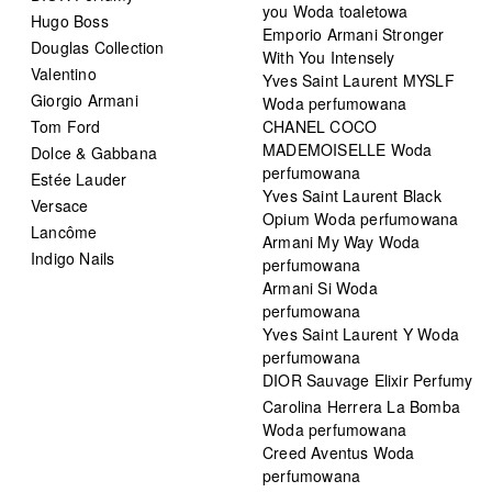
you Woda toaletowa
Hugo Boss
Emporio Armani Stronger
Douglas Collection
With You Intensely
Valentino
Yves Saint Laurent MYSLF
Giorgio Armani
Woda perfumowana
Tom Ford
CHANEL COCO
MADEMOISELLE Woda
Dolce & Gabbana
perfumowana
Estée Lauder
Yves Saint Laurent Black
Versace
Opium Woda perfumowana
Lancôme
Armani My Way Woda
Indigo Nails
perfumowana
Armani Si Woda
perfumowana
Yves Saint Laurent Y Woda
perfumowana
DIOR Sauvage Elixir Perfumy
Carolina Herrera La Bomba
Woda perfumowana
Creed Aventus Woda
perfumowana