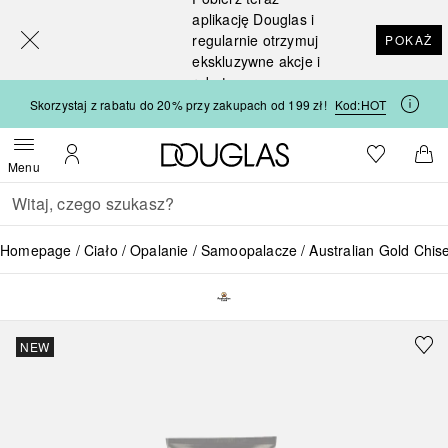
[navigation.slideout.screenreader]
aplikację Douglas i
regularnie otrzymuj
POKAŻ
ekskluzywne akcje i
rabaty
Skorzystaj z rabatu do 20% przy zakupach od 199 zł!
Kod:
HOT
Strona główna Douglas
Do listy ży
Otwórz menu
Moje konto
Do 
Menu
Wracać
Wykonaj wyszukiwanie
Homepage
Ciało
Opalanie
Samoopalacze
Australian Gold Chi
NEW