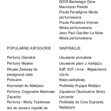
DIOR Backstage Glow
Maximizer Palette
Prada Paradigme Woda
perfumowana
Prada Paradoxe Intense
Woda perfumowana
Jean Paul Gaultier Le Male
Woda perfumowana
POPULARNE KATEGORIE
INSPIRACJE
Perfumy Damskie
Usuwanie prosaków
Perfumy Męskie
Usuwanie plam z makijażu
Rituals Zestawy do
EdP, EdT i inne - Wyjaśnienie
pielęgnacji ciała
różnic
Polecane
Kwas salicylowy
Kosmetyki do Makijażu
Podkłady Kryjące Makijaż
Perfumy Oryginalne Markowe
Zapalenie Okołoustne Skóry
Zapachy
Leczenie
Perfumy i Wody Toaletowe
Podkłady do Cery Dojrzałej
Najlepsze
Sol de Janeiro mgiełki do