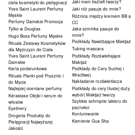
Jaki mam kształt twarzy?
ciała kosmetyki do pielęgnacji
Yves Saint Laurent Perfumy
Jaki róż pasuje do mnie?
Męskie
Różnica między kremem BB a
Perfumy Damskie Promocja
CC
Tylko w Douglas
Jaka szminka pasuje do
mnie?
Hugo Boss Perfumy Męskie
Podkłady Nawilżające Makijaż
Rituals Zestawy Kosmetyków
Tubing mascara
dla Mężczyzn do Ciała
Yves Saint Laurent Perfumy
Podkłady Rozświetlające
Damskie
Makijaż
Karta podarunkowa
Podkłady do Cery Suchej i
Wrażliwej
Rituals Pianki pod Prysznic i
Nakładanie rozświetlacza
do Mycia
Najlepiej oceniane perfumy
Podkłady do cery tłustej duży
wybór| Makijaż twarzy
Kérastase Olejki i serum do
Szybkie schnięcie lakieru do
włosów
paznokci
Eyelinery
Konturowanie
Drogeria Produkty do
Kamienie Gua Sha
Pielęgnacji Najwyższej
Jakości