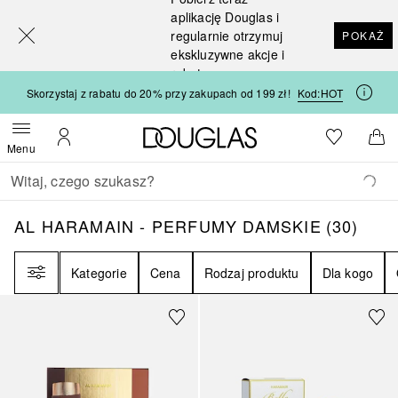
[navigation.slideout.screenreader]
aplikację Douglas i
regularnie otrzymuj
POKAŻ
ekskluzywne akcje i
rabaty
Skorzystaj z rabatu do 20% przy zakupach od 199 zł!
Kod:
HOT
Strona główna Douglas
Do listy ży
Otwórz menu
Moje konto
Do 
Menu
Wracać
Wykonaj wyszukiwanie
AL HARAMAIN - PERFUMY DAMSKIE
30
WYN
AL HARAMAIN - PERFUMY DAMSKIE
(
30
)
Filtr
Kategorie
Cena
Rodzaj produktu
Dla kogo