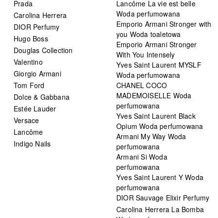
Prada
Lancôme La vie est belle
Woda perfumowana
Carolina Herrera
Emporio Armani Stronger with
DIOR Perfumy
you Woda toaletowa
Hugo Boss
Emporio Armani Stronger
Douglas Collection
With You Intensely
Valentino
Yves Saint Laurent MYSLF
Giorgio Armani
Woda perfumowana
Tom Ford
CHANEL COCO
MADEMOISELLE Woda
Dolce & Gabbana
perfumowana
Estée Lauder
Yves Saint Laurent Black
Versace
Opium Woda perfumowana
Lancôme
Armani My Way Woda
Indigo Nails
perfumowana
Armani Si Woda
perfumowana
Yves Saint Laurent Y Woda
perfumowana
DIOR Sauvage Elixir Perfumy
Carolina Herrera La Bomba