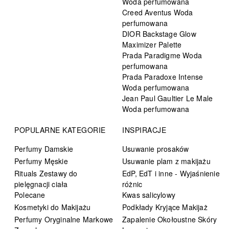
Woda perfumowana
Creed Aventus Woda
perfumowana
DIOR Backstage Glow
Maximizer Palette
Prada Paradigme Woda
perfumowana
Prada Paradoxe Intense
Woda perfumowana
Jean Paul Gaultier Le Male
Woda perfumowana
POPULARNE KATEGORIE
INSPIRACJE
Perfumy Damskie
Usuwanie prosaków
Perfumy Męskie
Usuwanie plam z makijażu
Rituals Zestawy do
EdP, EdT i inne - Wyjaśnienie
pielęgnacji ciała
różnic
Polecane
Kwas salicylowy
Kosmetyki do Makijażu
Podkłady Kryjące Makijaż
Perfumy Oryginalne Markowe
Zapalenie Okołoustne Skóry