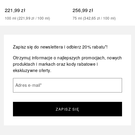
221,99 zł
256,99 zł
100
ml
 (
221,99 zł
 / 
100
ml
)
75
ml
 (
342,65 zł
 / 
100
ml
)
Zapisz się do newslettera i odbierz 20% rabatu*!
Otrzymuj informacje o najlepszych promocjach, nowych
produktach i markach oraz kody rabatowe i
ekskluzywne oferty.
Adres e-mail
*
ZAPISZ SIĘ