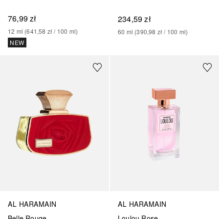
76,99 zł
234,59 zł
12
ml
 (
641,58 zł
 / 
100
ml
)
60
ml
 (
390,98 zł
 / 
100
ml
)
NEW
AL HARAMAIN
AL HARAMAIN
Belle Rouge
Loulou Rose