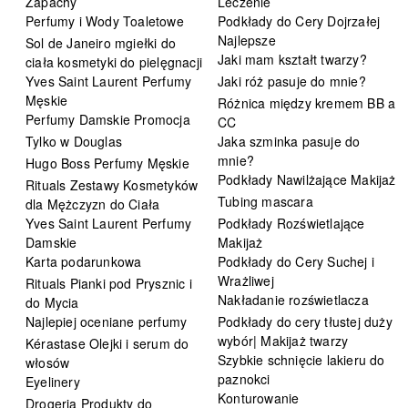
Zapachy
Leczenie
Perfumy i Wody Toaletowe
Podkłady do Cery Dojrzałej
Najlepsze
Sol de Janeiro mgiełki do
Jaki mam kształt twarzy?
ciała kosmetyki do pielęgnacji
Yves Saint Laurent Perfumy
Jaki róż pasuje do mnie?
Męskie
Różnica między kremem BB a
Perfumy Damskie Promocja
CC
Tylko w Douglas
Jaka szminka pasuje do
mnie?
Hugo Boss Perfumy Męskie
Podkłady Nawilżające Makijaż
Rituals Zestawy Kosmetyków
Tubing mascara
dla Mężczyzn do Ciała
Yves Saint Laurent Perfumy
Podkłady Rozświetlające
Damskie
Makijaż
Karta podarunkowa
Podkłady do Cery Suchej i
Wrażliwej
Rituals Pianki pod Prysznic i
Nakładanie rozświetlacza
do Mycia
Najlepiej oceniane perfumy
Podkłady do cery tłustej duży
wybór| Makijaż twarzy
Kérastase Olejki i serum do
Szybkie schnięcie lakieru do
włosów
paznokci
Eyelinery
Konturowanie
Drogeria Produkty do