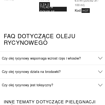
6.5
ml
 (
230,62 zł
 / 
3 ZA 2
100
ml
)
TYLKO W
Kod
:
HOT
DOUGLAS
FAQ DOTYCZĄCE OLEJU
RYCYNOWEGO
Czy olej rycynowy wspomaga wzrost rzęs i włosów?
Czy olej rycynowy działa na brodawki?
Czy olej rycynowy jest toksyczny?
INNE TEMATY DOTYCZĄCE PIELĘGNACJI