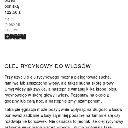
przed
obniżką
122,50 zł
4.4
ml
(
2 982,95 zł
/ 
100
ml
)
PREZENT
GRATIS
OLEJ RYCYNOWY DO WŁOSÓW
Przy użyciu oleju rycynowego można pielęgnować suche,
łamliwe lub zniszczone włosy, ale także suchą skórę głowy.
Umyj włosy jak zwykle, a następnie wmasuj kilka kropel oleju
rycynowego w skórę głowy i włosy. Pozostaw na około 2
godziny lub całą noc, a następnie zmyj szamponem.
Taka pielęgnacja
może pozytywnie wpłynąć na długość włosów,
ponieważ zadbane włosy są mniej podatne na łamanie się czy
rozdwajanie końcówek
. Nie oznacza to jednak, że olej rycynowy
aktywnie wspomaga wzrost włosów lub ma wpływ na fazę