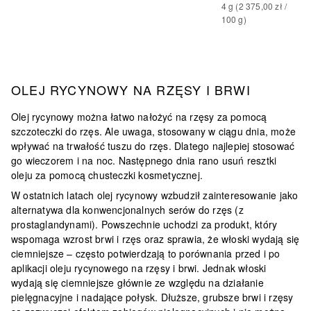
4
g
 (
2 375,00 zł
 / 
100
g
)
OLEJ RYCYNOWY NA RZĘSY I BRWI
Olej rycynowy można łatwo nałożyć na rzęsy za pomocą
szczoteczki do rzęs. Ale uwaga, stosowany w ciągu dnia, może
wpływać na trwałość tuszu do rzęs. Dlatego najlepiej stosować
go wieczorem i na noc. Następnego dnia rano usuń resztki
oleju za pomocą chusteczki kosmetycznej.
W ostatnich latach olej rycynowy wzbudził zainteresowanie jako
alternatywa dla konwencjonalnych serów do rzęs (z
prostaglandynami). Powszechnie uchodzi za produkt, który
wspomaga wzrost brwi i rzęs oraz sprawia, że włoski wydają się
ciemniejsze – często potwierdzają to porównania przed i po
aplikacji oleju rycynowego na rzęsy i brwi. Jednak włoski
wydają się ciemniejsze głównie ze względu na działanie
pielęgnacyjne i nadające połysk.
Dłuższe, grubsze brwi i rzęsy