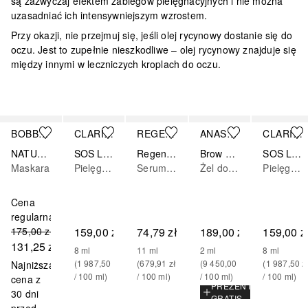
są zazwyczaj efektem zabiegów pielęgnacyjnych
i nie można
uzasadniać ich intensywniejszym wzrostem.
Przy okazji, nie przejmuj się, jeśli olej rycynowy dostanie się do
oczu. Jest to zupełnie nieszkodliwe – olej rycynowy znajduje się
między innymi w leczniczych kroplach do oczu.
Pomiń
BOBBI BROWN
CLARINS
REGENERUM
ANASTASIA BEVERLY HILLS
CLARINS
NATURAL BROW SHAPER
SOS Lashes Serum Mascara
Regenerum Regeneracyjne serum do rzęs i brwi 4 ml + 7 ml
Brow Genius®
SOS Lashes Serum Mascara
Maskara
Pielęgnacja rzęs
Serum nawilżające
Żel do brwi
Pielęgnacja rzęs
Cena
regularna
175,00 zł
159,00 zł
74,79 zł
189,00 zł
159,00 z
131,25 zł
8
ml
11
ml
2
ml
8
ml
(
1 987,50 zł
(
679,91 zł
(
9 450,00 zł
(
1 987,50 z
Najniższa
/ 
100
ml
)
/ 
100
ml
)
/ 
100
ml
)
/ 
100
ml
)
cena z
PREZENT
30 dni
GRATIS