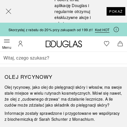
[navigation.slideout.screenreader]
aplikację Douglas i
regularnie otrzymuj
POKAŻ
ekskluzywne akcje i
rabaty
Skorzystaj z rabatu do 20% przy zakupach od 199 zł!
Kod:
HOT
Strona główna Douglas
Do listy ży
Otwórz menu
Moje konto
Do 
Menu
Wracać
Wykonaj wyszukiwanie
OLEJ RYCYNOWY
Olej rycynowy, jako olej do pielęgnacji skóry i włosów, ma swoje
stałe miejsce w wielu rutynach kosmetycznych. Mówi się nawet,
że olej z „cudownego drzewa” ma działanie lecznicze. A ile
cudów może zdziałać jako składnik do pielęgnacji skóry?
Informacje zostały sprawdzone i przygotowane we współpracy
z
biochemiczką dr Sarah Schunter z Monachium.