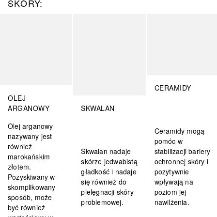
SKÓRY:
Pomiń
CERAMIDY
OLEJ
ARGANOWY
SKWALAN
Olej arganowy
Ceramidy mogą
nazywany jest
pomóc w
również
Skwalan nadaje
stabilizacji bariery
marokańskim
skórze jedwabistą
ochronnej skóry i
złotem.
gładkość i nadaje
pozytywnie
Pozyskiwany w
się również do
wpływają na
skomplikowany
pielęgnacji skóry
poziom jej
sposób, może
problemowej.
nawilżenia.
być również