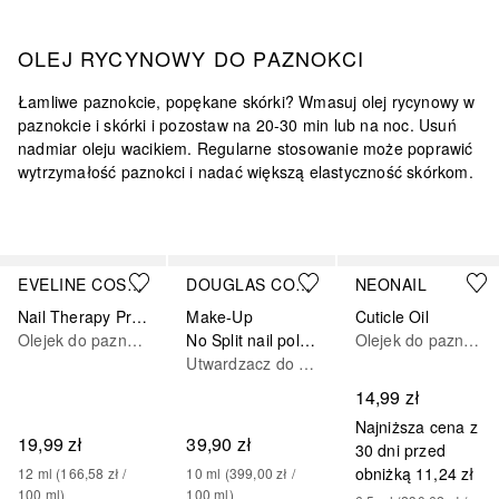
OLEJ RYCYNOWY DO PAZNOKCI
Łamliwe paznokcie, popękane skórki? Wmasuj olej rycynowy w
paznokcie i skórki i pozostaw na 20-30 min lub na noc. Usuń
nadmiar oleju wacikiem. Regularne stosowanie może
poprawić
wytrzymałość paznokci
i nadać większą elastyczność skórkom.
Pomiń
EVELINE COSMETICS
DOUGLAS COLLECTION
NEONAIL
Nail Therapy Professional Med+ Olejek – wcierka do paznokci
Make-Up
Cuticle Oil
Olejek do paznokci
No Split nail polish
Olejek do paznokci
Utwardzacz do paznokci
14,99 zł
Najniższa cena z
19,99 zł
39,90 zł
30 dni przed
obniżką
11,24 zł
12
ml
 (
166,58 zł
 / 
10
ml
 (
399,00 zł
 / 
100
ml
)
100
ml
)