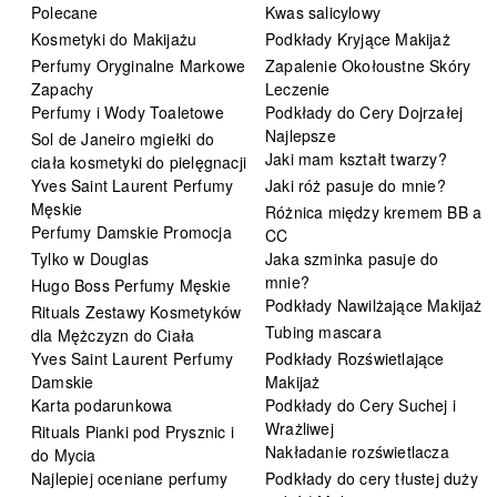
Polecane
Kwas salicylowy
Kosmetyki do Makijażu
Podkłady Kryjące Makijaż
Perfumy Oryginalne Markowe
Zapalenie Okołoustne Skóry
Zapachy
Leczenie
Perfumy i Wody Toaletowe
Podkłady do Cery Dojrzałej
Najlepsze
Sol de Janeiro mgiełki do
Jaki mam kształt twarzy?
ciała kosmetyki do pielęgnacji
Yves Saint Laurent Perfumy
Jaki róż pasuje do mnie?
Męskie
Różnica między kremem BB a
Perfumy Damskie Promocja
CC
Tylko w Douglas
Jaka szminka pasuje do
mnie?
Hugo Boss Perfumy Męskie
Podkłady Nawilżające Makijaż
Rituals Zestawy Kosmetyków
Tubing mascara
dla Mężczyzn do Ciała
Yves Saint Laurent Perfumy
Podkłady Rozświetlające
Damskie
Makijaż
Karta podarunkowa
Podkłady do Cery Suchej i
Wrażliwej
Rituals Pianki pod Prysznic i
Nakładanie rozświetlacza
do Mycia
Najlepiej oceniane perfumy
Podkłady do cery tłustej duży