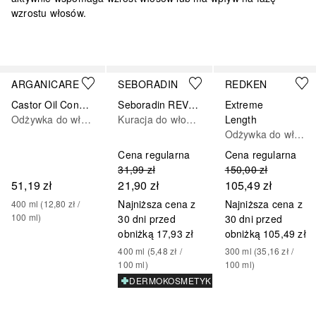
wzrostu włosów.
Pomiń
ARGANICARE
SEBORADIN
REDKEN
Castor Oil Conditioner - Odżywka Stymulująca Porost Włosów
Seboradin REVITALIZING Balsam
Extreme
Odżywka do włosów do spłukiwania
Kuracja do włosów
Length
Odżywka do włosów do spłukiwania
Cena regularna
Cena regularna
31,99 zł
150,00 zł
51,19 zł
21,90 zł
105,49 zł
Najniższa cena z
Najniższa cena z
400
ml
 (
12,80 zł
 / 
100
ml
)
30 dni przed
30 dni przed
obniżką
17,93 zł
obniżką
105,49 zł
400
ml
 (
5,48 zł
 / 
300
ml
 (
35,16 zł
 / 
100
ml
)
100
ml
)
DERMOKOSMETYK