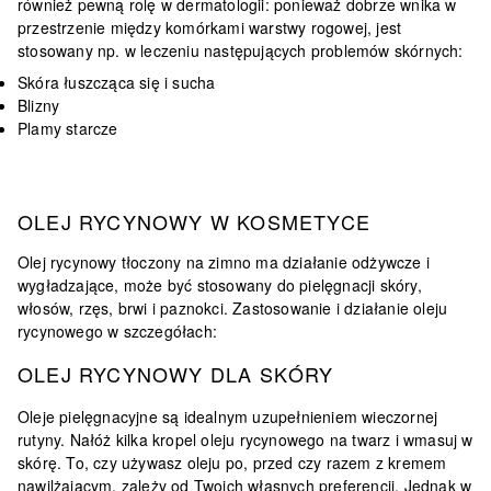
również pewną rolę w dermatologii: ponieważ dobrze wnika w
przestrzenie między komórkami warstwy rogowej, jest
stosowany np. w leczeniu następujących problemów skórnych:
Skóra łuszcząca się i sucha
Blizny
Plamy starcze
OLEJ RYCYNOWY W KOSMETYCE
Olej rycynowy tłoczony na zimno ma działanie
odżywcze i
wygładzające
, może być stosowany do pielęgnacji
skóry,
włosów, rzęs, brwi i paznokci
. Zastosowanie i działanie oleju
rycynowego w szczegółach:
OLEJ RYCYNOWY DLA SKÓRY
Oleje pielęgnacyjne są idealnym uzupełnieniem wieczornej
rutyny. Nałóż kilka kropel oleju rycynowego na twarz i wmasuj w
skórę. To, czy używasz oleju po,
przed czy razem z kremem
nawilżającym
, zależy od Twoich własnych preferencji. Jednak w