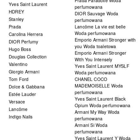
Prada Paradoxe Woda
Yves Saint Laurent
perfumowana
HDREY
DIOR Sauvage Woda
Stanley
perfumowana
Prada
Lancôme La vie est belle
Woda perfumowana
Carolina Herrera
Emporio Armani Stronger with
DIOR Perfumy
you Woda toaletowa
Hugo Boss
Emporio Armani Stronger
Douglas Collection
With You Intensely
Valentino
Yves Saint Laurent MYSLF
Giorgio Armani
Woda perfumowana
Tom Ford
CHANEL COCO
MADEMOISELLE Woda
Dolce & Gabbana
perfumowana
Estée Lauder
Yves Saint Laurent Black
Versace
Opium Woda perfumowana
Lancôme
Armani My Way Woda
Indigo Nails
perfumowana
Armani Si Woda
perfumowana
Yves Saint Laurent Y Woda