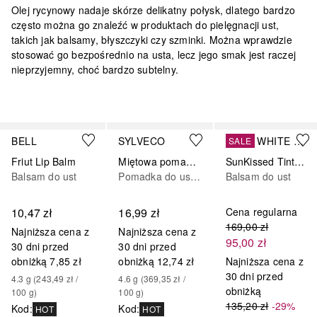
Olej rycynowy nadaje skórze delikatny połysk, dlatego bardzo
często można go znaleźć w produktach do pielęgnacji ust,
takich jak balsamy, błyszczyki czy szminki. Można wprawdzie
stosować go bezpośrednio na usta, lecz jego smak jest raczej
nieprzyjemny, choć bardzo subtelny.
Pomiń
BELL
SYLVECO
PURE WHITE COSMETICS
SALE
Friut Lip Balm
Miętowa pomadka z peelingiem
SunKissed Tinted Lip Shimmer Balm SPF20
Balsam do ust
Pomadka do ust w sztyfcie
Balsam do ust
10,47 zł
16,99 zł
Cena regularna
169,00 zł
Najniższa cena z
Najniższa cena z
95,00 zł
30 dni przed
30 dni przed
obniżką
7,85 zł
obniżką
12,74 zł
Najniższa cena z
30 dni przed
4.3
g
 (
243,49 zł
 / 
4.6
g
 (
369,35 zł
 / 
obniżką
100
g
)
100
g
)
135,20 zł
-29%
Kod
:
Kod
:
HOT
HOT