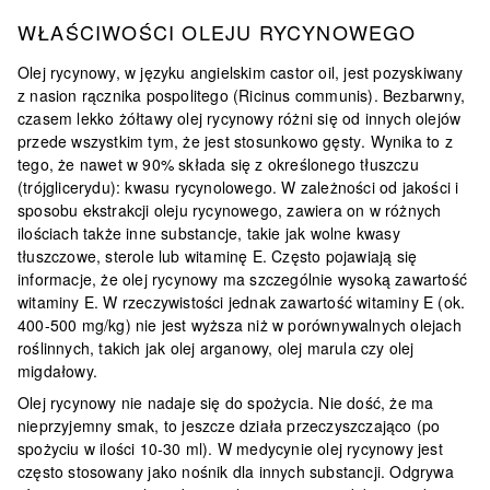
WŁAŚCIWOŚCI OLEJU RYCYNOWEGO
Olej rycynowy, w języku angielskim castor oil, jest pozyskiwany
z nasion rącznika pospolitego (Ricinus communis). Bezbarwny,
czasem lekko żółtawy olej rycynowy różni się od innych olejów
przede wszystkim tym, że jest stosunkowo
gęsty
. Wynika to z
tego, że nawet w 90% składa się z określonego tłuszczu
(trójglicerydu): kwasu rycynolowego. W zależności od jakości i
sposobu ekstrakcji oleju rycynowego, zawiera on w różnych
ilościach także inne substancje, takie jak wolne kwasy
tłuszczowe, sterole lub witaminę E. Często pojawiają się
informacje, że olej rycynowy ma szczególnie wysoką zawartość
witaminy E. W rzeczywistości jednak zawartość witaminy E (ok.
400-500 mg/kg) nie jest wyższa niż w porównywalnych olejach
roślinnych, takich jak olej arganowy, olej marula czy olej
migdałowy.
Olej rycynowy nie nadaje się do spożycia.
Nie dość, że ma
nieprzyjemny smak, to jeszcze działa przeczyszczająco (po
spożyciu w ilości 10-30 ml). W medycynie olej rycynowy jest
często stosowany jako nośnik dla innych substancji. Odgrywa