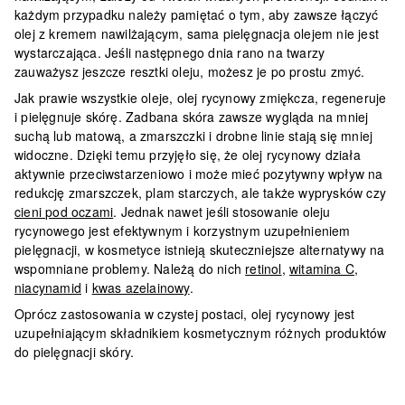
każdym przypadku należy pamiętać o tym, aby zawsze łączyć
olej z kremem nawilżającym, sama pielęgnacja olejem nie jest
wystarczająca. Jeśli następnego dnia rano na twarzy
zauważysz jeszcze resztki oleju, możesz je po prostu zmyć.
Jak prawie wszystkie oleje, olej rycynowy zmiękcza, regeneruje
i pielęgnuje skórę.
Zadbana skóra zawsze wygląda na mniej
suchą lub matową, a zmarszczki i drobne linie stają się mniej
widoczne
. Dzięki temu przyjęło się, że olej rycynowy działa
aktywnie przeciwstarzeniowo i może mieć pozytywny wpływ na
redukcję zmarszczek, plam starczych, ale także wyprysków czy
cieni pod oczami
. Jednak nawet jeśli stosowanie oleju
rycynowego jest efektywnym i korzystnym uzupełnieniem
pielęgnacji, w kosmetyce istnieją skuteczniejsze alternatywy na
wspomniane problemy. Należą do nich
retinol
,
witamina C
,
niacynamid
i
kwas azelainowy
.
Oprócz zastosowania w czystej postaci, olej rycynowy jest
uzupełniającym składnikiem kosmetycznym różnych produktów
do pielęgnacji skóry.