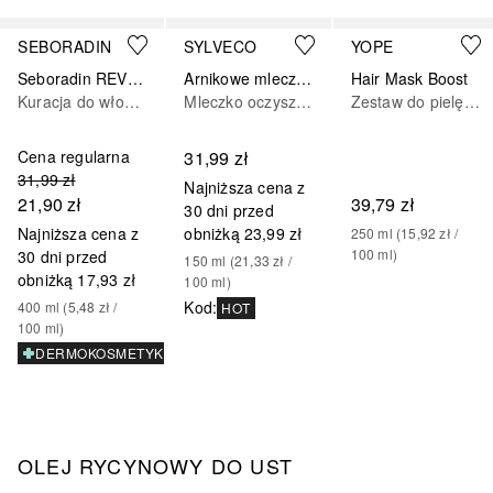
Pomiń
SEBORADIN
SYLVECO
YOPE
Seboradin REVITALIZING Balsam
Arnikowe mleczko oczyszczające
Hair Mask Boost
Kuracja do włosów
Mleczko oczyszczające
Zestaw do pielęgnacji włosów
Cena regularna
31,99 zł
31,99 zł
Najniższa cena z
21,90 zł
39,79 zł
30 dni przed
Najniższa cena z
obniżką
23,99 zł
250
ml
 (
15,92 zł
 / 
100
ml
)
30 dni przed
150
ml
 (
21,33 zł
 / 
obniżką
17,93 zł
100
ml
)
Kod
:
400
ml
 (
5,48 zł
 / 
HOT
100
ml
)
DERMOKOSMETYK
OLEJ RYCYNOWY DO UST