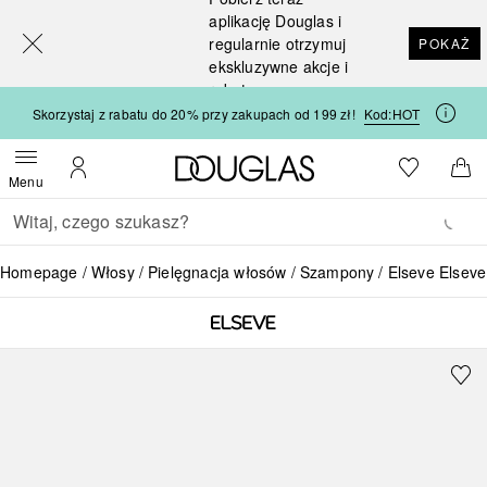
[navigation.slideout.screenreader]
aplikację Douglas i
regularnie otrzymuj
POKAŻ
ekskluzywne akcje i
rabaty
Skorzystaj z rabatu do 20% przy zakupach od 199 zł!
Kod:
HOT
Strona główna Douglas
Do listy ży
Otwórz menu
Moje konto
Do 
Menu
Wracać
Wykonaj wyszukiwanie
Homepage
Włosy
Pielęgnacja włosów
Szampony
Elseve Elsev