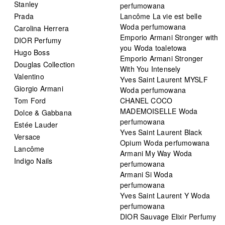
Stanley
perfumowana
Prada
Lancôme La vie est belle
Woda perfumowana
Carolina Herrera
Emporio Armani Stronger with
DIOR Perfumy
you Woda toaletowa
Hugo Boss
Emporio Armani Stronger
Douglas Collection
With You Intensely
Valentino
Yves Saint Laurent MYSLF
Giorgio Armani
Woda perfumowana
Tom Ford
CHANEL COCO
MADEMOISELLE Woda
Dolce & Gabbana
perfumowana
Estée Lauder
Yves Saint Laurent Black
Versace
Opium Woda perfumowana
Lancôme
Armani My Way Woda
Indigo Nails
perfumowana
Armani Si Woda
perfumowana
Yves Saint Laurent Y Woda
perfumowana
DIOR Sauvage Elixir Perfumy