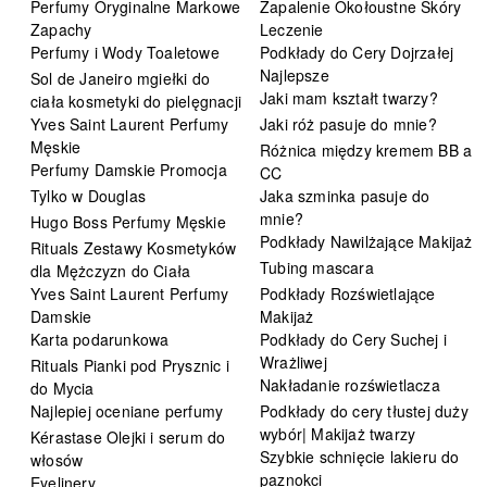
Perfumy Oryginalne Markowe
Zapalenie Okołoustne Skóry
Zapachy
Leczenie
Perfumy i Wody Toaletowe
Podkłady do Cery Dojrzałej
Najlepsze
Sol de Janeiro mgiełki do
Jaki mam kształt twarzy?
ciała kosmetyki do pielęgnacji
Yves Saint Laurent Perfumy
Jaki róż pasuje do mnie?
Męskie
Różnica między kremem BB a
Perfumy Damskie Promocja
CC
Tylko w Douglas
Jaka szminka pasuje do
mnie?
Hugo Boss Perfumy Męskie
Podkłady Nawilżające Makijaż
Rituals Zestawy Kosmetyków
Tubing mascara
dla Mężczyzn do Ciała
Yves Saint Laurent Perfumy
Podkłady Rozświetlające
Damskie
Makijaż
Karta podarunkowa
Podkłady do Cery Suchej i
Wrażliwej
Rituals Pianki pod Prysznic i
Nakładanie rozświetlacza
do Mycia
Najlepiej oceniane perfumy
Podkłady do cery tłustej duży
wybór| Makijaż twarzy
Kérastase Olejki i serum do
Szybkie schnięcie lakieru do
włosów
paznokci
Eyelinery