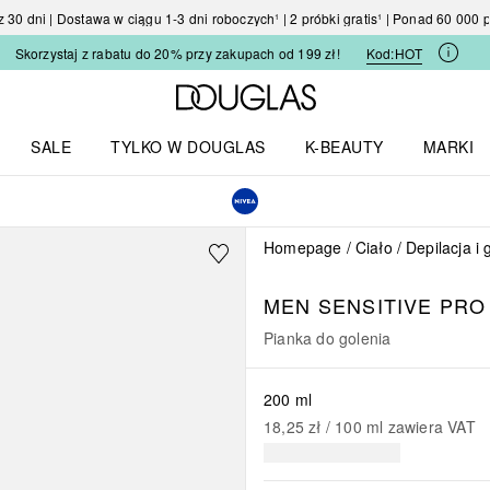
30 dni | Dostawa w ciągu 1-3 dni roboczych¹ | 2 próbki gratis¹ | Ponad 60 000
Skorzystaj z rabatu do 20% przy zakupach od 199 zł!
Kod:
HOT
Strona główna Douglas
SALE
TYLKO W DOUGLAS
K-BEAUTY
MARKI
I I TRENDY
Otwórz menu TYLKO W DOUGLAS
Otwórz menu K-BEAUTY
Otwórz 
Homepage
Ciało
Depilacja i 
MEN SENSITIVE PRO
Pianka do golenia
200 ml
18,25 zł
 / 
100
ml
zawiera VAT