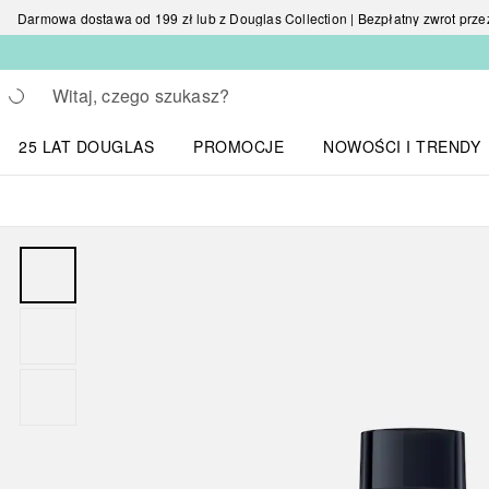
Darmowa dostawa od 199 zł lub z Douglas Collection | Bezpłatny zwrot przez 
Wracać
Wykonaj wyszukiwanie
25 LAT DOUGLAS
PROMOCJE
NOWOŚCI I TRENDY
Otwórz menu NOWOŚC