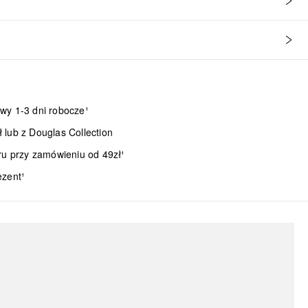
wy 1-3 dni robocze¹
lub z Douglas Collection
ru przy zamówieniu od 49zł¹
ezent¹