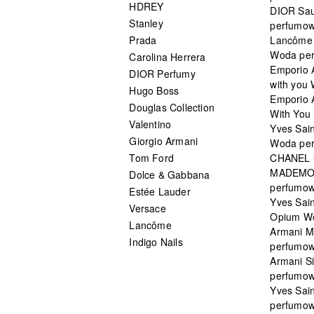
HDREY
DIOR Sa
Stanley
perfumo
Prada
Lancôme L
Woda pe
Carolina Herrera
Emporio 
DIOR Perfumy
with you
Hugo Boss
Emporio 
Douglas Collection
With You 
Valentino
Yves Sai
Giorgio Armani
Woda pe
Tom Ford
CHANEL
MADEMO
Dolce & Gabbana
perfumo
Estée Lauder
Yves Sain
Versace
Opium W
Lancôme
Armani 
Indigo Nails
perfumo
Armani S
perfumo
Yves Sai
perfumo