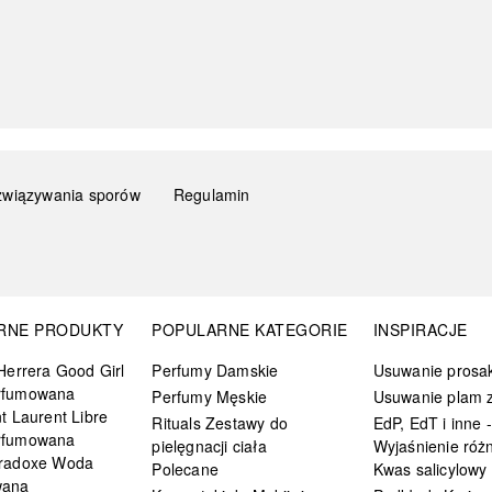
związywania sporów
Regulamin
RNE PRODUKTY
POPULARNE KATEGORIE
INSPIRACJE
Herrera Good Girl
Perfumy Damskie
Usuwanie prosa
rfumowana
Perfumy Męskie
Usuwanie plam z
t Laurent Libre
Rituals Zestawy do
EdP, EdT i inne -
rfumowana
pielęgnacji ciała
Wyjaśnienie różn
radoxe Woda
Polecane
Kwas salicylowy
wana