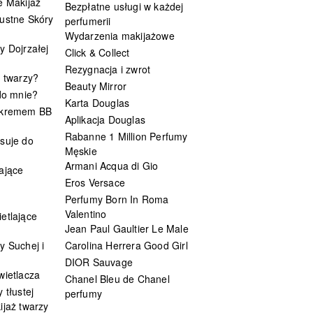
e Makijaż
Bezpłatne usługi w każdej
ustne Skóry
perfumerii
Wydarzenia makijażowe
y Dojrzałej
Click & Collect
Rezygnacja i zwrot
t twarzy?
Beauty Mirror
 do mnie?
Karta Douglas
 kremem BB
Aplikacja Douglas
Rabanne 1 Million Perfumy
suje do
Męskie
Armani Acqua di Gio
ające
Eros Versace
Perfumy Born In Roma
Valentino
etlające
Jean Paul Gaultier Le Male
y Suchej i
Carolina Herrera Good Girl
DIOR Sauvage
wietlacza
Chanel Bleu de Chanel
 tłustej
perfumy
ijaż twarzy