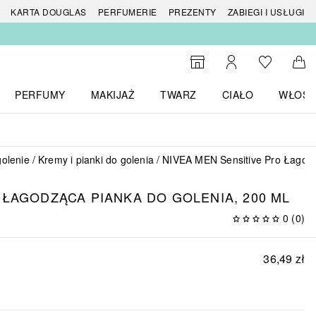
 produktów
KARTA DOUGLAS
PERFUMERIE
PREZENTY
ZABIEGI I USŁUGI
Do listy ży
Do wyszukiwarki
Moje konto
Do 
PERFUMY
MAKIJAŻ
TWARZ
CIAŁO
WŁOSY
menu MARKI
Otwórz menu Perfumy
Otwórz menu Makijaż
Otwórz menu Twarz
Otwórz menu Ciało
Otwórz
golenie
Kremy i pianki do golenia
NIVEA MEN Sensitive Pro Łagodz
 ŁAGODZĄCA PIANKA DO GOLENIA, 200 ML
0
(
0
)
36,49 zł