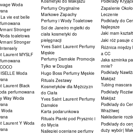
Kosmetyki do Makijażu
Podkłady Kryjąc
uvage Woda
Perfumy Oryginalne
Zapalenie Około
wana
Markowe Zapachy
Leczenie
a vie est belle
Perfumy i Wody Toaletowe
Podkłady do Cer
rfumowana
Najlepsze
Sol de Janeiro mgiełki do
Armani Stronger
Jaki mam kształ
ciała kosmetyki do
 Woda toaletowa
pielęgnacji
Jaki róż pasuje
Armani Stronger
Yves Saint Laurent Perfumy
Różnica między
Intensely
Męskie
a CC
nt Laurent MYSLF
Perfumy Damskie Promocja
Jaka szminka pa
rfumowana
Tylko w Douglas
mnie?
 COCO
Podkłady Nawilż
ISELLE Woda
Hugo Boss Perfumy Męskie
Makijaż
wana
Rituals Zestawy
Tubing mascara
t Laurent Black
Kosmetyków dla Mężczyzn
oda perfumowana
Podkłady Rozświ
do Ciała
My Way Woda
Makijaż
Yves Saint Laurent Perfumy
wana
Podkłady do Cer
Damskie
i Woda
Wrażliwej
Karta podarunkowa
wana
Nakładanie rozś
Rituals Pianki pod Prysznic i
nt Laurent Y Woda
Podkłady do cery
do Mycia
wana
duży wybór| Mak
Najlepiej oceniane perfumy