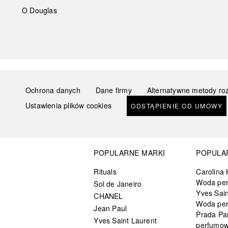
O Douglas
Ochrona danych
Dane firmy
Alternatywne metody ro
Ustawienia plików cookies
ODSTĄPIENIE OD UMOWY
POPULARNE MARKI
POPULA
Rituals
Carolina 
Woda pe
Sol de Janeiro
Yves Sain
CHANEL
Woda pe
Jean Paul
Prada Pa
Yves Saint Laurent
perfumo