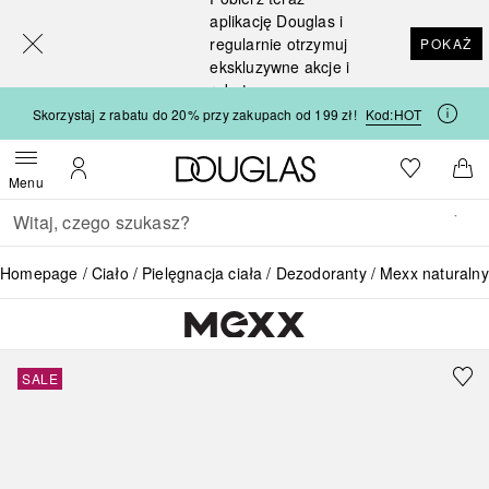
[navigation.slideout.screenreader]
aplikację Douglas i
regularnie otrzymuj
POKAŻ
ekskluzywne akcje i
rabaty
Skorzystaj z rabatu do 20% przy zakupach od 199 zł!
Kod:
HOT
Strona główna Douglas
Do listy ży
Otwórz menu
Moje konto
Do 
Menu
Wracać
Wykonaj wyszukiwanie
Homepage
Ciało
Pielęgnacja ciała
Dezodoranty
Mexx naturaln
SALE