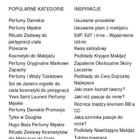
POPULARNE KATEGORIE
INSPIRACJE
Perfumy Damskie
Usuwanie prosaków
Perfumy Męskie
Usuwanie plam z makijażu
Rituals Zestawy do
EdP, EdT i inne - Wyjaśnienie
pielęgnacji ciała
różnic
Polecane
Kwas salicylowy
Kosmetyki do Makijażu
Podkłady Kryjące Makijaż
Perfumy Oryginalne Markowe
Zapalenie Okołoustne Skóry
Zapachy
Leczenie
Perfumy i Wody Toaletowe
Podkłady do Cery Dojrzałej
Najlepsze
Sol de Janeiro mgiełki do
Jaki mam kształt twarzy?
ciała kosmetyki do pielęgnacji
Yves Saint Laurent Perfumy
Jaki róż pasuje do mnie?
Męskie
Różnica między kremem BB a
Perfumy Damskie Promocja
CC
Tylko w Douglas
Jaka szminka pasuje do
mnie?
Hugo Boss Perfumy Męskie
Podkłady Nawilżające Makijaż
Rituals Zestawy Kosmetyków
Tubing mascara
dla Mężczyzn do Ciała