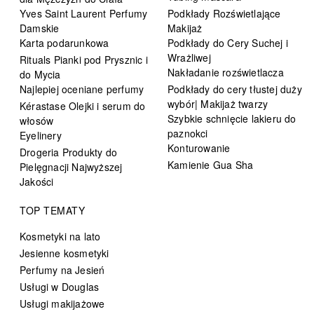
Yves Saint Laurent Perfumy
Podkłady Rozświetlające
Damskie
Makijaż
Karta podarunkowa
Podkłady do Cery Suchej i
Wrażliwej
Rituals Pianki pod Prysznic i
Nakładanie rozświetlacza
do Mycia
Najlepiej oceniane perfumy
Podkłady do cery tłustej duży
wybór| Makijaż twarzy
Kérastase Olejki i serum do
Szybkie schnięcie lakieru do
włosów
paznokci
Eyelinery
Konturowanie
Drogeria Produkty do
Kamienie Gua Sha
Pielęgnacji Najwyższej
Jakości
TOP TEMATY
Kosmetyki na lato
Jesienne kosmetyki
Perfumy na Jesień
Usługi w Douglas
Usługi makijażowe