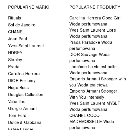
POPULARNE MARKI
POPULARNE PRODUKTY
Rituals
Carolina Herrera Good Girl
Woda perfumowana
Sol de Janeiro
Yves Saint Laurent Libre
CHANEL
Woda perfumowana
Jean Paul
Prada Paradoxe Woda
Yves Saint Laurent
perfumowana
HDREY
DIOR Sauvage Woda
Stanley
perfumowana
Prada
Lancôme La vie est belle
Woda perfumowana
Carolina Herrera
Emporio Armani Stronger with
DIOR Perfumy
you Woda toaletowa
Hugo Boss
Emporio Armani Stronger
Douglas Collection
With You Intensely
Valentino
Yves Saint Laurent MYSLF
Giorgio Armani
Woda perfumowana
Tom Ford
CHANEL COCO
MADEMOISELLE Woda
Dolce & Gabbana
perfumowana
Estée Lauder