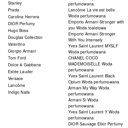
Stanley
perfumowana
Prada
Lancôme La vie est belle
Woda perfumowana
Carolina Herrera
Emporio Armani Stronger with
DIOR Perfumy
you Woda toaletowa
Hugo Boss
Emporio Armani Stronger
Douglas Collection
With You Intensely
Valentino
Yves Saint Laurent MYSLF
Giorgio Armani
Woda perfumowana
Tom Ford
CHANEL COCO
MADEMOISELLE Woda
Dolce & Gabbana
perfumowana
Estée Lauder
Yves Saint Laurent Black
Versace
Opium Woda perfumowana
Lancôme
Armani My Way Woda
Indigo Nails
perfumowana
Armani Si Woda
perfumowana
Yves Saint Laurent Y Woda
perfumowana
DIOR Sauvage Elixir Perfumy