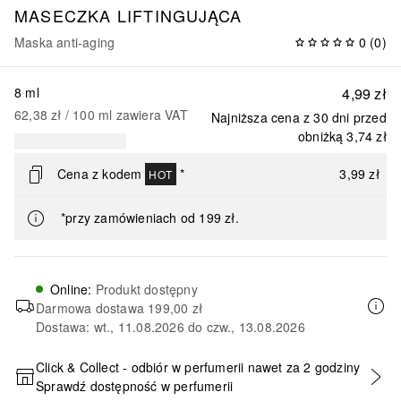
MASECZKA LIFTINGUJĄCA
Maska anti-aging
0
(
0
)
8 ml
4,99 zł
62,38 zł
 / 
100
ml
zawiera VAT
Najniższa cena z 30 dni przed
obniżką
3,74 zł
Cena z kodem
*
3,99 zł
HOT
*przy zamówieniach od 199 zł.
Online
:
Produkt dostępny
Darmowa dostawa
199,00 zł
Dostawa: wt., 11.08.2026 do czw., 13.08.2026
Click & Collect - odbiór w perfumerii nawet za 2 godziny
Sprawdź dostępność w perfumerii
DODAJ DO KOSZYKA