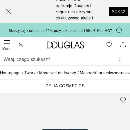
[navigation.slideout.screenreader]
aplikację Douglas i
regularnie otrzymuj
POKAŻ
ekskluzywne akcje i
rabaty
Skorzystaj z rabatu do 20% przy zakupach od 199 zł!
Kod:
HOT
Strona główna Douglas
Do listy ży
Otwórz menu
Moje konto
Do 
Menu
Wracać
Wykonaj wyszukiwanie
Homepage
Twarz
Maseczki do twarzy
Maseczki przeciwzmarszc
DELIA COSMETICS