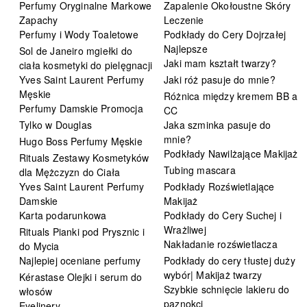
Perfumy Oryginalne Markowe
Zapalenie Okołoustne Skóry
Zapachy
Leczenie
Perfumy i Wody Toaletowe
Podkłady do Cery Dojrzałej
Najlepsze
Sol de Janeiro mgiełki do
Jaki mam kształt twarzy?
ciała kosmetyki do pielęgnacji
Yves Saint Laurent Perfumy
Jaki róż pasuje do mnie?
Męskie
Różnica między kremem BB a
Perfumy Damskie Promocja
CC
Tylko w Douglas
Jaka szminka pasuje do
mnie?
Hugo Boss Perfumy Męskie
Podkłady Nawilżające Makijaż
Rituals Zestawy Kosmetyków
Tubing mascara
dla Mężczyzn do Ciała
Yves Saint Laurent Perfumy
Podkłady Rozświetlające
Damskie
Makijaż
Karta podarunkowa
Podkłady do Cery Suchej i
Wrażliwej
Rituals Pianki pod Prysznic i
Nakładanie rozświetlacza
do Mycia
Najlepiej oceniane perfumy
Podkłady do cery tłustej duży
wybór| Makijaż twarzy
Kérastase Olejki i serum do
Szybkie schnięcie lakieru do
włosów
paznokci
Eyelinery