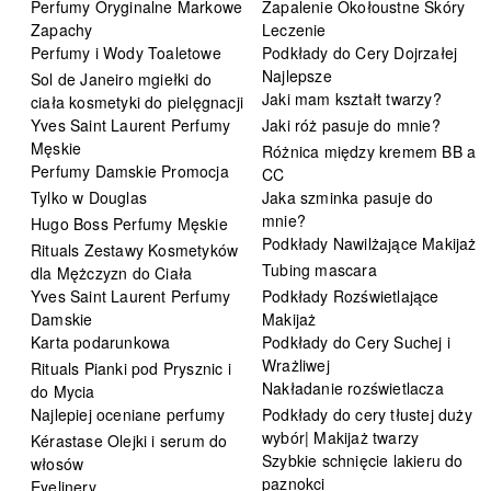
Perfumy Oryginalne Markowe
Zapalenie Okołoustne Skóry
Zapachy
Leczenie
Perfumy i Wody Toaletowe
Podkłady do Cery Dojrzałej
Najlepsze
Sol de Janeiro mgiełki do
Jaki mam kształt twarzy?
ciała kosmetyki do pielęgnacji
Yves Saint Laurent Perfumy
Jaki róż pasuje do mnie?
Męskie
Różnica między kremem BB a
Perfumy Damskie Promocja
CC
Tylko w Douglas
Jaka szminka pasuje do
mnie?
Hugo Boss Perfumy Męskie
Podkłady Nawilżające Makijaż
Rituals Zestawy Kosmetyków
Tubing mascara
dla Mężczyzn do Ciała
Yves Saint Laurent Perfumy
Podkłady Rozświetlające
Damskie
Makijaż
Karta podarunkowa
Podkłady do Cery Suchej i
Wrażliwej
Rituals Pianki pod Prysznic i
Nakładanie rozświetlacza
do Mycia
Najlepiej oceniane perfumy
Podkłady do cery tłustej duży
wybór| Makijaż twarzy
Kérastase Olejki i serum do
Szybkie schnięcie lakieru do
włosów
paznokci
Eyelinery