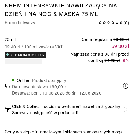
KREM INTENSYWNIE NAWILŻAJĄCY NA
DZIEŃ I NA NOC & MASKA 75 ML
Krem do twarzy
0
(
0
)
75 ml
Cena regularna
99,00 zł
69,30 zł
92,40 zł
 / 
100
ml
zawiera VAT
Najniższa cena z 30 dni przed
DERMOKOSMETYK
obniżką
74,25 zł
-6%
Online
:
Produkt dostępny
Darmowa dostawa
199,00 zł
Dostawa: pon., 10.08.2026 do śr., 12.08.2026
Click & Collect - odbiór w perfumerii nawet za 2 godziny
Sprawdź dostępność w perfumerii
DODAJ DO KOSZYKA
Ceny w sklepie internetowym i sklepach stacjonarnych mogą