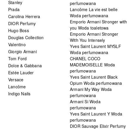
Stanley
perfumowana
Prada
Lancôme La vie est belle
Woda perfumowana
Carolina Herrera
Emporio Armani Stronger with
DIOR Perfumy
you Woda toaletowa
Hugo Boss
Emporio Armani Stronger
Douglas Collection
With You Intensely
Valentino
Yves Saint Laurent MYSLF
Giorgio Armani
Woda perfumowana
Tom Ford
CHANEL COCO
MADEMOISELLE Woda
Dolce & Gabbana
perfumowana
Estée Lauder
Yves Saint Laurent Black
Versace
Opium Woda perfumowana
Lancôme
Armani My Way Woda
Indigo Nails
perfumowana
Armani Si Woda
perfumowana
Yves Saint Laurent Y Woda
perfumowana
DIOR Sauvage Elixir Perfumy