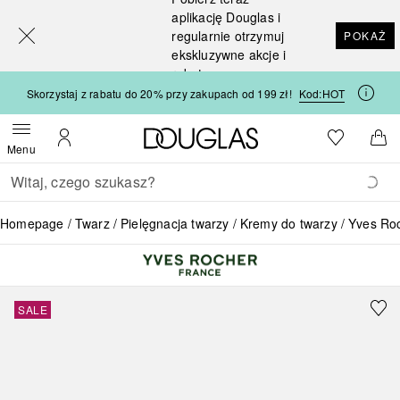
[navigation.slideout.screenreader]
aplikację Douglas i
regularnie otrzymuj
POKAŻ
ekskluzywne akcje i
rabaty
Skorzystaj z rabatu do 20% przy zakupach od 199 zł!
Kod:
HOT
Strona główna Douglas
Do listy ży
Otwórz menu
Moje konto
Do 
Menu
Wracać
Wykonaj wyszukiwanie
Homepage
Twarz
Pielęgnacja twarzy
Kremy do twarzy
Yves Ro
SALE