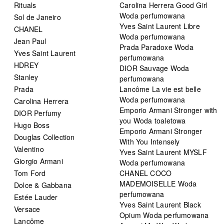
Rituals
Carolina Herrera Good Girl
Woda perfumowana
Sol de Janeiro
Yves Saint Laurent Libre
CHANEL
Woda perfumowana
Jean Paul
Prada Paradoxe Woda
Yves Saint Laurent
perfumowana
HDREY
DIOR Sauvage Woda
Stanley
perfumowana
Prada
Lancôme La vie est belle
Woda perfumowana
Carolina Herrera
Emporio Armani Stronger with
DIOR Perfumy
you Woda toaletowa
Hugo Boss
Emporio Armani Stronger
Douglas Collection
With You Intensely
Valentino
Yves Saint Laurent MYSLF
Giorgio Armani
Woda perfumowana
Tom Ford
CHANEL COCO
MADEMOISELLE Woda
Dolce & Gabbana
perfumowana
Estée Lauder
Yves Saint Laurent Black
Versace
Opium Woda perfumowana
Lancôme