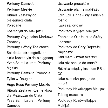
Perfumy Damskie
Usuwanie prosaków
Perfumy Męskie
Usuwanie plam z makijażu
Rituals Zestawy do
EdP, EdT i inne - Wyjaśnienie
pielęgnacji ciała
różnic
Polecane
Kwas salicylowy
Kosmetyki do Makijażu
Podkłady Kryjące Makijaż
Perfumy Oryginalne Markowe
Zapalenie Okołoustne Skóry
Zapachy
Leczenie
Perfumy i Wody Toaletowe
Podkłady do Cery Dojrzałej
Najlepsze
Sol de Janeiro mgiełki do
Jaki mam kształt twarzy?
ciała kosmetyki do pielęgnacji
Yves Saint Laurent Perfumy
Jaki róż pasuje do mnie?
Męskie
Różnica między kremem BB a
Perfumy Damskie Promocja
CC
Tylko w Douglas
Jaka szminka pasuje do
mnie?
Hugo Boss Perfumy Męskie
Podkłady Nawilżające Makijaż
Rituals Zestawy Kosmetyków
Tubing mascara
dla Mężczyzn do Ciała
Yves Saint Laurent Perfumy
Podkłady Rozświetlające
Damskie
Makijaż