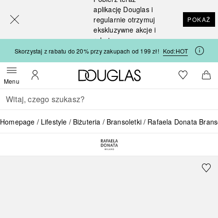
[navigation.slideout.screenreader]
aplikację Douglas i
regularnie otrzymuj
POKAŻ
ekskluzywne akcje i
rabaty
Skorzystaj z rabatu do 20% przy zakupach od 199 zł!
Kod:
HOT
Strona główna Douglas
Do listy ży
Otwórz menu
Moje konto
Do 
Menu
Wracać
Wykonaj wyszukiwanie
Homepage
Lifestyle
Biżuteria
Bransoletki
Rafaela Donata Brans