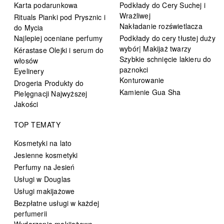
Karta podarunkowa
Podkłady do Cery Suchej i
Wrażliwej
Rituals Pianki pod Prysznic i
Nakładanie rozświetlacza
do Mycia
Najlepiej oceniane perfumy
Podkłady do cery tłustej duży
wybór| Makijaż twarzy
Kérastase Olejki i serum do
Szybkie schnięcie lakieru do
włosów
paznokci
Eyelinery
Konturowanie
Drogeria Produkty do
Kamienie Gua Sha
Pielęgnacji Najwyższej
Jakości
TOP TEMATY
Kosmetyki na lato
Jesienne kosmetyki
Perfumy na Jesień
Usługi w Douglas
Usługi makijażowe
Bezpłatne usługi w każdej
perfumerii
Wydarzenia makijażowe