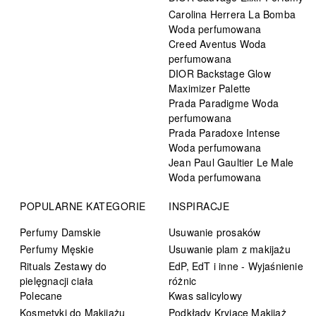
Carolina Herrera La Bomba
Woda perfumowana
Creed Aventus Woda
perfumowana
DIOR Backstage Glow
Maximizer Palette
Prada Paradigme Woda
perfumowana
Prada Paradoxe Intense
Woda perfumowana
Jean Paul Gaultier Le Male
Woda perfumowana
POPULARNE KATEGORIE
INSPIRACJE
Perfumy Damskie
Usuwanie prosaków
Perfumy Męskie
Usuwanie plam z makijażu
Rituals Zestawy do
EdP, EdT i inne - Wyjaśnienie
pielęgnacji ciała
różnic
Polecane
Kwas salicylowy
Kosmetyki do Makijażu
Podkłady Kryjące Makijaż