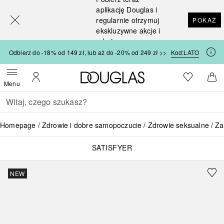
[navigation.slideout.screenreader]
aplikację Douglas i
regularnie otrzymuj
POKAŻ
ekskluzywne akcje i
rabaty
Odbierz do -18% od 149 zł, lub aż do -20% od 249 zł >>
Kod:
LATO
Strona główna Douglas
Do listy ży
Otwórz menu
Moje konto
Do 
Menu
Wracać
Wykonaj wyszukiwanie
Homepage
Zdrowie i dobre samopoczucie
Zdrowie seksualne
Za
SATISFYER
NEW