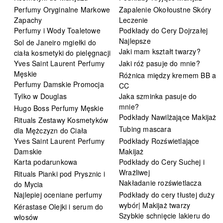
Perfumy Oryginalne Markowe
Zapalenie Okołoustne Skóry
Zapachy
Leczenie
Perfumy i Wody Toaletowe
Podkłady do Cery Dojrzałej
Najlepsze
Sol de Janeiro mgiełki do
Jaki mam kształt twarzy?
ciała kosmetyki do pielęgnacji
Yves Saint Laurent Perfumy
Jaki róż pasuje do mnie?
Męskie
Różnica między kremem BB a
Perfumy Damskie Promocja
CC
Tylko w Douglas
Jaka szminka pasuje do
mnie?
Hugo Boss Perfumy Męskie
Podkłady Nawilżające Makijaż
Rituals Zestawy Kosmetyków
Tubing mascara
dla Mężczyzn do Ciała
Yves Saint Laurent Perfumy
Podkłady Rozświetlające
Damskie
Makijaż
Karta podarunkowa
Podkłady do Cery Suchej i
Wrażliwej
Rituals Pianki pod Prysznic i
Nakładanie rozświetlacza
do Mycia
Najlepiej oceniane perfumy
Podkłady do cery tłustej duży
wybór| Makijaż twarzy
Kérastase Olejki i serum do
Szybkie schnięcie lakieru do
włosów