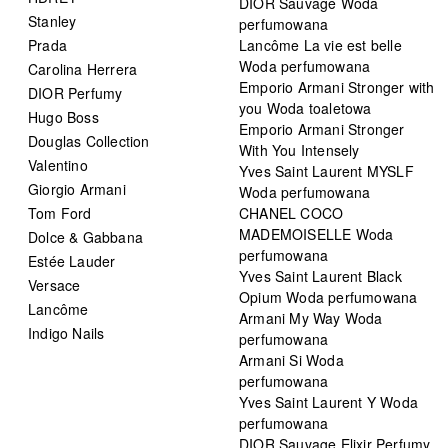
DIOR Sauvage Woda
Stanley
perfumowana
Prada
Lancôme La vie est belle
Woda perfumowana
Carolina Herrera
Emporio Armani Stronger with
DIOR Perfumy
you Woda toaletowa
Hugo Boss
Emporio Armani Stronger
Douglas Collection
With You Intensely
Valentino
Yves Saint Laurent MYSLF
Giorgio Armani
Woda perfumowana
Tom Ford
CHANEL COCO
MADEMOISELLE Woda
Dolce & Gabbana
perfumowana
Estée Lauder
Yves Saint Laurent Black
Versace
Opium Woda perfumowana
Lancôme
Armani My Way Woda
Indigo Nails
perfumowana
Armani Si Woda
perfumowana
Yves Saint Laurent Y Woda
perfumowana
DIOR Sauvage Elixir Perfumy