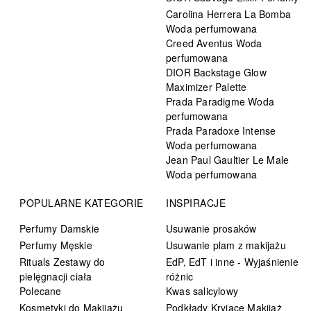
Carolina Herrera La Bomba
Woda perfumowana
Creed Aventus Woda
perfumowana
DIOR Backstage Glow
Maximizer Palette
Prada Paradigme Woda
perfumowana
Prada Paradoxe Intense
Woda perfumowana
Jean Paul Gaultier Le Male
Woda perfumowana
POPULARNE KATEGORIE
INSPIRACJE
Perfumy Damskie
Usuwanie prosaków
Perfumy Męskie
Usuwanie plam z makijażu
Rituals Zestawy do
EdP, EdT i inne - Wyjaśnienie
pielęgnacji ciała
różnic
Polecane
Kwas salicylowy
Kosmetyki do Makijażu
Podkłady Kryjące Makijaż