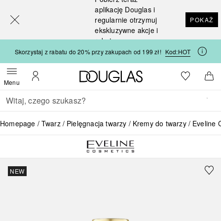
[navigation.slideout.screenreader]
aplikację Douglas i
regularnie otrzymuj
POKAŻ
ekskluzywne akcje i
rabaty
Skorzystaj z rabatu do 20% przy zakupach od 199 zł!
Kod:
HOT
Strona główna Douglas
Do listy ży
Otwórz menu
Moje konto
Do 
Menu
Wracać
Wykonaj wyszukiwanie
Homepage
Twarz
Pielęgnacja twarzy
Kremy do twarzy
Eveline 
NEW