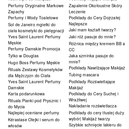
Perfumy Oryginalne Markowe
Zapalenie Okołoustne Skóry
Zapachy
Leczenie
Perfumy i Wody Toaletowe
Podkłady do Cery Dojrzałej
Najlepsze
Sol de Janeiro mgiełki do
Jaki mam kształt twarzy?
ciała kosmetyki do pielęgnacji
Yves Saint Laurent Perfumy
Jaki róż pasuje do mnie?
Męskie
Różnica między kremem BB a
Perfumy Damskie Promocja
CC
Tylko w Douglas
Jaka szminka pasuje do
mnie?
Hugo Boss Perfumy Męskie
Podkłady Nawilżające Makijaż
Rituals Zestawy Kosmetyków
Tubing mascara
dla Mężczyzn do Ciała
Yves Saint Laurent Perfumy
Podkłady Rozświetlające
Damskie
Makijaż
Karta podarunkowa
Podkłady do Cery Suchej i
Wrażliwej
Rituals Pianki pod Prysznic i
Nakładanie rozświetlacza
do Mycia
Najlepiej oceniane perfumy
Podkłady do cery tłustej duży
wybór| Makijaż twarzy
Kérastase Olejki i serum do
Szybkie schnięcie lakieru do
włosów