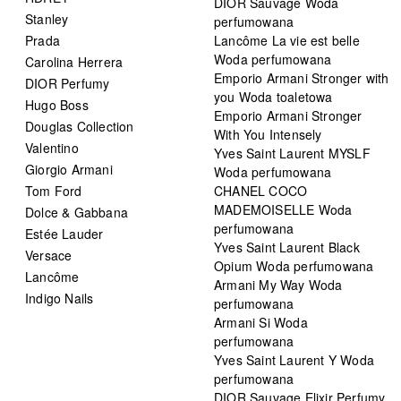
DIOR Sauvage Woda
Stanley
perfumowana
Prada
Lancôme La vie est belle
Woda perfumowana
Carolina Herrera
Emporio Armani Stronger with
DIOR Perfumy
you Woda toaletowa
Hugo Boss
Emporio Armani Stronger
Douglas Collection
With You Intensely
Valentino
Yves Saint Laurent MYSLF
Giorgio Armani
Woda perfumowana
Tom Ford
CHANEL COCO
MADEMOISELLE Woda
Dolce & Gabbana
perfumowana
Estée Lauder
Yves Saint Laurent Black
Versace
Opium Woda perfumowana
Lancôme
Armani My Way Woda
Indigo Nails
perfumowana
Armani Si Woda
perfumowana
Yves Saint Laurent Y Woda
perfumowana
DIOR Sauvage Elixir Perfumy