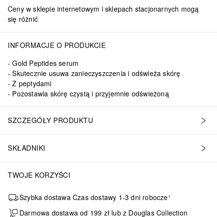
Ceny w sklepie internetowym i sklepach stacjonarnych mogą
się różnić
r-6, Hydroxyethyl Acrylate/Sodium Acryloyldimethyl Taurate Copolymer
INFORMACJE O PRODUKCIE
Gold Peptides serum
Skutecznie usuwa zanieczyszczenia i odświeża skórę
Z peptydami
Pozostawia skórę czystą i przyjemnie odświeżoną
SZCZEGÓŁY PRODUKTU
okładnie oczyszczoną skórę twarzy, szyi i dekoltu. Delikatnie wklep 
SKŁADNIKI
TWOJE KORZYŚCI
Szybka dostawa Czas dostawy 1-3 dni robocze¹
Darmowa dostawa od 199 zł lub z Douglas Collection