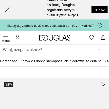
[navigation.slideout.screenreader]
aplikację Douglas i
regularnie otrzymuj
POKAŻ
ekskluzywne akcje i
rabaty
Skorzystaj z rabatu do 20% przy zakupach od 199 zł!
Kod:
HOT
Strona główna Douglas
Do listy ży
Otwórz menu
Moje konto
Do 
Menu
Wracać
Wykonaj wyszukiwanie
Homepage
Zdrowie i dobre samopoczucie
Zdrowie seksualne
Za
SATISFYER
NEW