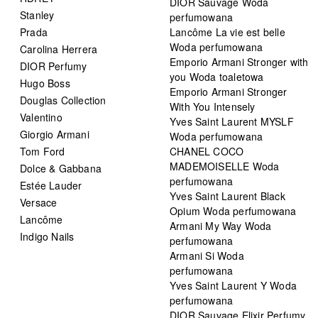
DIOR Sauvage Woda
Stanley
perfumowana
Prada
Lancôme La vie est belle
Woda perfumowana
Carolina Herrera
Emporio Armani Stronger with
DIOR Perfumy
you Woda toaletowa
Hugo Boss
Emporio Armani Stronger
Douglas Collection
With You Intensely
Valentino
Yves Saint Laurent MYSLF
Giorgio Armani
Woda perfumowana
Tom Ford
CHANEL COCO
MADEMOISELLE Woda
Dolce & Gabbana
perfumowana
Estée Lauder
Yves Saint Laurent Black
Versace
Opium Woda perfumowana
Lancôme
Armani My Way Woda
Indigo Nails
perfumowana
Armani Si Woda
perfumowana
Yves Saint Laurent Y Woda
perfumowana
DIOR Sauvage Elixir Perfumy