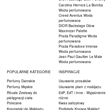
Carolina Herrera La Bomba
Woda perfumowana
Creed Aventus Woda
perfumowana
DIOR Backstage Glow
Maximizer Palette
Prada Paradigme Woda
perfumowana
Prada Paradoxe Intense
Woda perfumowana
Jean Paul Gaultier Le Male
Woda perfumowana
POPULARNE KATEGORIE
INSPIRACJE
Perfumy Damskie
Usuwanie prosaków
Perfumy Męskie
Usuwanie plam z makijażu
Rituals Zestawy do
EdP, EdT i inne - Wyjaśnienie
pielęgnacji ciała
różnic
Polecane
Kwas salicylowy
Kosmetyki do Makijażu
Podkłady Kryjące Makijaż