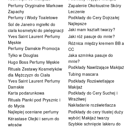
Perfumy Oryginalne Markowe
Zapalenie Okołoustne Skóry
Zapachy
Leczenie
Perfumy i Wody Toaletowe
Podkłady do Cery Dojrzałej
Najlepsze
Sol de Janeiro mgiełki do
Jaki mam kształt twarzy?
ciała kosmetyki do pielęgnacji
Yves Saint Laurent Perfumy
Jaki róż pasuje do mnie?
Męskie
Różnica między kremem BB a
Perfumy Damskie Promocja
CC
Tylko w Douglas
Jaka szminka pasuje do
mnie?
Hugo Boss Perfumy Męskie
Podkłady Nawilżające Makijaż
Rituals Zestawy Kosmetyków
Tubing mascara
dla Mężczyzn do Ciała
Yves Saint Laurent Perfumy
Podkłady Rozświetlające
Damskie
Makijaż
Karta podarunkowa
Podkłady do Cery Suchej i
Wrażliwej
Rituals Pianki pod Prysznic i
Nakładanie rozświetlacza
do Mycia
Najlepiej oceniane perfumy
Podkłady do cery tłustej duży
wybór| Makijaż twarzy
Kérastase Olejki i serum do
Szybkie schnięcie lakieru do
włosów