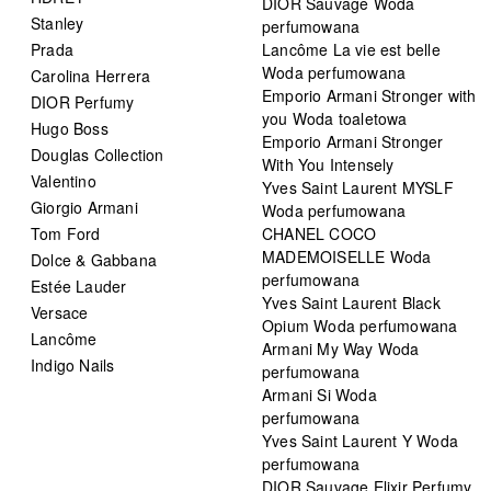
DIOR Sauvage Woda
Stanley
perfumowana
Prada
Lancôme La vie est belle
Woda perfumowana
Carolina Herrera
Emporio Armani Stronger with
DIOR Perfumy
you Woda toaletowa
Hugo Boss
Emporio Armani Stronger
Douglas Collection
With You Intensely
Valentino
Yves Saint Laurent MYSLF
Giorgio Armani
Woda perfumowana
Tom Ford
CHANEL COCO
MADEMOISELLE Woda
Dolce & Gabbana
perfumowana
Estée Lauder
Yves Saint Laurent Black
Versace
Opium Woda perfumowana
Lancôme
Armani My Way Woda
Indigo Nails
perfumowana
Armani Si Woda
perfumowana
Yves Saint Laurent Y Woda
perfumowana
DIOR Sauvage Elixir Perfumy