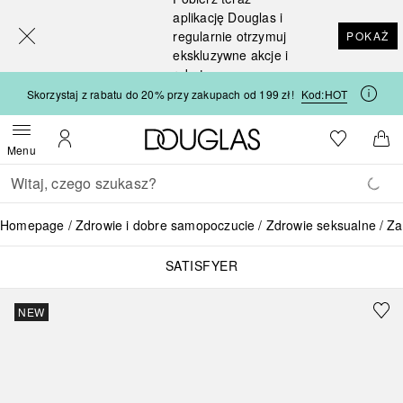
[navigation.slideout.screenreader]
aplikację Douglas i
regularnie otrzymuj
POKAŻ
ekskluzywne akcje i
rabaty
Skorzystaj z rabatu do 20% przy zakupach od 199 zł!
Kod:
HOT
Strona główna Douglas
Do listy ży
Otwórz menu
Moje konto
Do 
Menu
Wracać
Wykonaj wyszukiwanie
Homepage
Zdrowie i dobre samopoczucie
Zdrowie seksualne
Za
SATISFYER
NEW