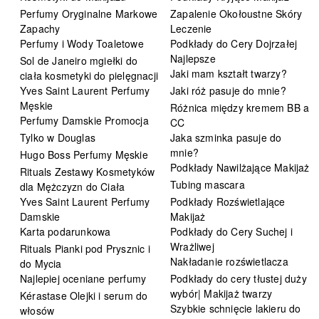
Perfumy Oryginalne Markowe
Zapalenie Okołoustne Skóry
Zapachy
Leczenie
Perfumy i Wody Toaletowe
Podkłady do Cery Dojrzałej
Najlepsze
Sol de Janeiro mgiełki do
Jaki mam kształt twarzy?
ciała kosmetyki do pielęgnacji
Yves Saint Laurent Perfumy
Jaki róż pasuje do mnie?
Męskie
Różnica między kremem BB a
Perfumy Damskie Promocja
CC
Tylko w Douglas
Jaka szminka pasuje do
mnie?
Hugo Boss Perfumy Męskie
Podkłady Nawilżające Makijaż
Rituals Zestawy Kosmetyków
Tubing mascara
dla Mężczyzn do Ciała
Yves Saint Laurent Perfumy
Podkłady Rozświetlające
Damskie
Makijaż
Karta podarunkowa
Podkłady do Cery Suchej i
Wrażliwej
Rituals Pianki pod Prysznic i
Nakładanie rozświetlacza
do Mycia
Najlepiej oceniane perfumy
Podkłady do cery tłustej duży
wybór| Makijaż twarzy
Kérastase Olejki i serum do
Szybkie schnięcie lakieru do
włosów