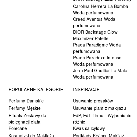
Carolina Herrera La Bomba
Woda perfumowana
Creed Aventus Woda
perfumowana
DIOR Backstage Glow
Maximizer Palette
Prada Paradigme Woda
perfumowana
Prada Paradoxe Intense
Woda perfumowana
Jean Paul Gaultier Le Male
Woda perfumowana
POPULARNE KATEGORIE
INSPIRACJE
Perfumy Damskie
Usuwanie prosaków
Perfumy Męskie
Usuwanie plam z makijażu
Rituals Zestawy do
EdP, EdT i inne - Wyjaśnienie
pielęgnacji ciała
różnic
Polecane
Kwas salicylowy
Kosmetyki do Makijażu
Podkłady Kryjące Makijaż