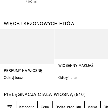
/ 
100
ml
)
WIĘCEJ SEZONOWYCH HITÓW
Pomiń
WIOSENNY MAKIJAŻ
PERFUMY NA WIOSNĘ
Odkryj teraz
Odkryj teraz
PIELĘGNACJA CIAŁA WIOSNĄ
810
WYNIKI
PIELĘGNACJA CIAŁA WIOSNĄ
(
810
)
Filtr
Kategorie
Cena
Rodzaj produktu
Marka
Dl