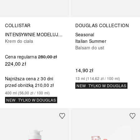
COLLISTAR
DOUGLAS COLLECTION
INTENSYWNIE MODELUJĄCY KREM UJĘDRNIAJĄCY
Seasonal
Krem do ciała
Italian Summer
Balsam do ust
Cena regularna
280,00 zł
224,00 zł
14,90 zł
Najniższa cena z 30 dni
13
ml
 (
114,62 zł
 / 
100
ml
)
przed obniżką
210,00 zł
NEW
TYLKO W DOUGLAS
400
ml
 (
56,00 zł
 / 
100
ml
)
NEW
TYLKO W DOUGLAS
+
16