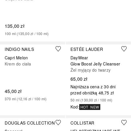
135,00 zł
100
ml
 (
135,00 zł
 / 
100
ml
)
INDIGO NAILS
ESTÉE LAUDER
Capri Melon
DayWear
Krem do ciała
Glow Boost Jelly Cleanser
Żel myjący do twarzy
65,00 zł
Najniższa cena z 30 dni
45,00 zł
przed obniżką
48,75 zł
370
ml
 (
12,16 zł
 / 
100
ml
)
50
ml
 (
130,00 zł
 / 
100
ml
)
Kod
:
HOT
NEW
DOUGLAS COLLECTION
COLLISTAR