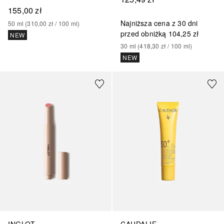
155,00 zł
Najniższa cena z 30 dni
50
ml
 (
310,00 zł
 / 
100
ml
)
przed obniżką
104,25 zł
NEW
30
ml
 (
418,30 zł
 / 
100
ml
)
NEW
+
5