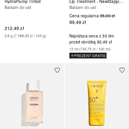
HydraPlump Tinted
Lip Treatment - Nawilżająca i przeciwstarzeniowa pielęgnacja ust
Balsam do ust
Balsam do ust
Cena regularna
95,00 zł
89,49 zł
212,49 zł
Najniższa cena z 30 dni
2.8
g
 (
7 588,93 zł
 / 
100
g
)
przed obniżką
82,49 zł
12
ml
 (
745,75 zł
 / 
100
ml
)
PREZENT GRATIS