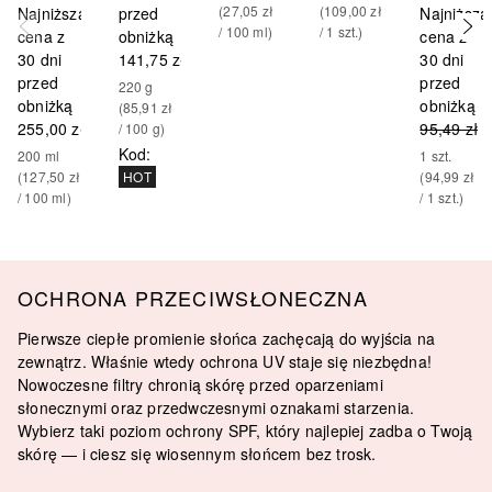
(
27,05 zł
(
109,00 zł
Najniższa
przed
Najniższa
/ 
100
ml
)
/ 
1
szt.
)
cena z
obniżką
cena z
30 dni
141,75 zł
30 dni
przed
przed
220
g
obniżką
obniżką
(
85,91 zł
255,00 zł
95,49 zł
/ 
100
g
)
Kod
:
200
ml
1
szt.
(
127,50 zł
(
94,99 zł
HOT
/ 
100
ml
)
/ 
1
szt.
)
OCHRONA PRZECIWSŁONECZNA
Pierwsze ciepłe promienie słońca zachęcają do wyjścia na
zewnątrz. Właśnie wtedy ochrona UV staje się niezbędna!
Nowoczesne filtry chronią skórę przed oparzeniami
słonecznymi oraz przedwczesnymi oznakami starzenia.
Wybierz taki poziom ochrony SPF, który najlepiej zadba o Twoją
skórę — i ciesz się wiosennym słońcem bez trosk.