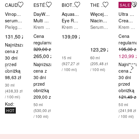
CAUDALIE
ESTÉE LAUDER
BIOTHERM
THE ORDINARY
KIEHL`S
SALE
Vinopure
DayWear
Aquasource
Więcej molekuł
Ultra Facial
serum z kwasem salicylowym na niedoskonałości
Multi Protection Anti-Oxidant Cream SPF 15
Eye Revitalizer
Niacinamide 10% + Zinc 1%
Cream krem nawilżający
Pielęgnacja Anti-Acne
Krem na dzień
Krem pod oczy
Serum nawilżające
Krem do twarzy
131,50 zł
Cena
139,09 zł
Cena
regularna
regularna
Najniższa
329,00 zł
123,29 zł
195,00 zł
cena z
265,00 zł
120,99 z
30 dni
15
ml
60
ml
(
927,27 zł
(
205,48 zł
przed
Najniższa
Najniższa
/ 
100
ml
)
/ 
100
ml
)
obniżką
cena z
cena z
98,63 zł
30 dni
30 dni
przed
przed
30
ml
obniżką
obniżką
(
438,33 zł
209,00 zł
121,49 zł
/ 
100
ml
)
Kod
:
50
ml
50
ml
(
530,00 zł
(
241,98 zł
HOT
/ 
100
ml
)
/ 
100
ml
)