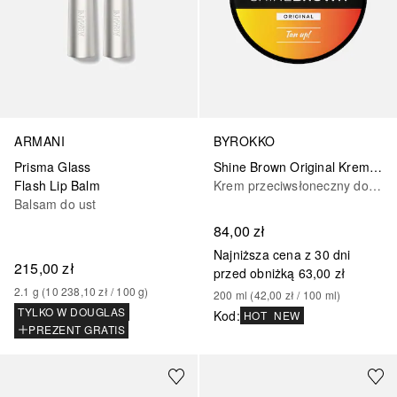
ARMANI
BYROKKO
Prisma Glass
Shine Brown Original Krem przyspieszający
Flash Lip Balm
Krem przeciwsłoneczny do ciała
Balsam do ust
84,00 zł
Najniższa cena z 30 dni
215,00 zł
przed obniżką
63,00 zł
2.1
g
 (
10 238,10 zł
 / 
100
g
)
200
ml
 (
42,00 zł
 / 
100
ml
)
TYLKO W DOUGLAS
Kod
:
HOT
NEW
PREZENT GRATIS