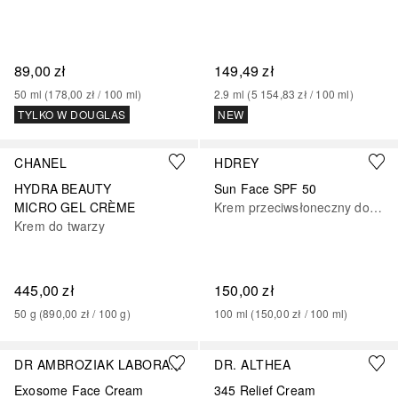
89,00 zł
149,49 zł
50
ml
 (
178,00 zł
 / 
100
ml
)
2.9
ml
 (
5 154,83 zł
 / 
100
ml
)
TYLKO W DOUGLAS
NEW
CHANEL
HDREY
HYDRA BEAUTY
Sun Face SPF 50
MICRO GEL CRÈME
Krem przeciwsłoneczny do ciała
Krem do twarzy
445,00 zł
150,00 zł
50
g
 (
890,00 zł
 / 
100
g
)
100
ml
 (
150,00 zł
 / 
100
ml
)
DR AMBROZIAK LABORATORIUM
DR. ALTHEA
Exosome Face Cream
345 Relief Cream