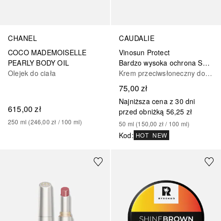
CHANEL
CAUDALIE
COCO MADEMOISELLE
Vinosun Protect
PEARLY BODY OIL
Bardzo wysoka ochrona SPF 50+
Olejek do ciała
Krem przeciwsłoneczny do ciała
75,00 zł
Najniższa cena z 30 dni
615,00 zł
przed obniżką
56,25 zł
250
ml
 (
246,00 zł
 / 
100
ml
)
50
ml
 (
150,00 zł
 / 
100
ml
)
Kod
:
HOT
NEW
+
14