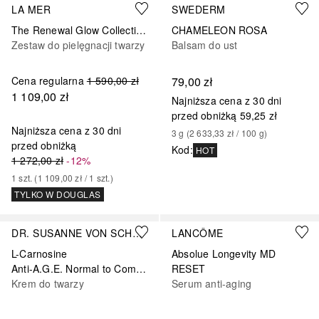
LA MER
SWEDERM
The Renewal Glow Collection
CHAMELEON ROSA
Zestaw do pielęgnacji twarzy
Balsam do ust
Cena regularna
1 590,00 zł
79,00 zł
1 109,00 zł
Najniższa cena z 30 dni
przed obniżką
59,25 zł
Najniższa cena z 30 dni
3
g
 (
2 633,33 zł
 / 
100
g
)
przed obniżką
Kod
:
HOT
1 272,00 zł
-12%
1
szt.
 (
1 109,00 zł
 / 
1
szt.
)
TYLKO W DOUGLAS
DR. SUSANNE VON SCHMIEDEBERG
LANCÔME
L-Carnosine
Absolue Longevity MD
Anti-A.G.E. Normal to Combination
RESET
Krem do twarzy
Serum anti-aging