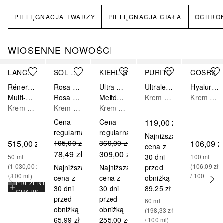
PIELĘGNACJA TWARZY
PIELĘGNACJA CIAŁA
OCHRO
WIOSENNE NOWOŚCI
Pomiń
LANCÔME
SOL DE JANEIRO
KIEHL`S
PURITO
COSRX
Rénergie
Rosa Charmosa
Ultra Facial
Ultralekki krem przeciwsłoneczny SPF50+ PA++++
Hyaluronic Acid Intensive Cream
Multi-Glow
Rosa Charmosa Dewy Cream
Meltdown Recovery Cream
Krem przeciwsłoneczny do ciała
Krem do ciała
Krem do twarzy
Krem do ciała
Krem do twarzy
Cena
Cena
119,00 zł
regularna
regularna
Najniższa
515,00 zł
105,00 zł
369,00 zł
106,09 z
cena z
78,49 zł
309,00 zł
30 dni
50
ml
100
ml
(
1 030,00 zł
(
106,09 zł
Najniższa
Najniższa
przed
/ 
100
ml
)
/ 
100
ml
)
cena z
cena z
obniżką
PREZENT
30 dni
30 dni
89,25 zł
GRATIS
przed
przed
60
ml
obniżką
obniżką
(
198,33 zł
65,99 zł
255,00 zł
/ 
100
ml
)