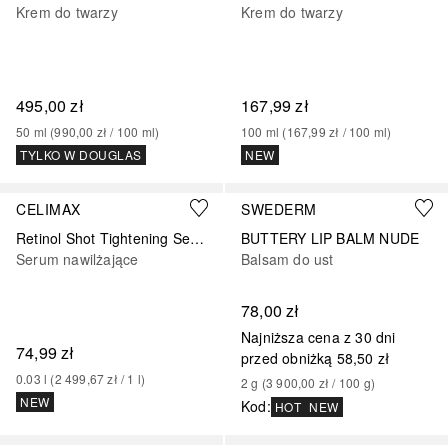
Krem do twarzy
Krem do twarzy
495,00 zł
167,99 zł
50
ml
 (
990,00 zł
 / 
100
ml
)
100
ml
 (
167,99 zł
 / 
100
ml
)
TYLKO W DOUGLAS
NEW
CELIMAX
SWEDERM
Retinol Shot Tightening Serum
BUTTERY LIP BALM NUDE
Serum nawilżające
Balsam do ust
78,00 zł
Najniższa cena z 30 dni
74,99 zł
przed obniżką
58,50 zł
0.03
l
 (
2 499,67 zł
 / 
1
l
)
2
g
 (
3 900,00 zł
 / 
100
g
)
NEW
Kod
:
HOT
NEW