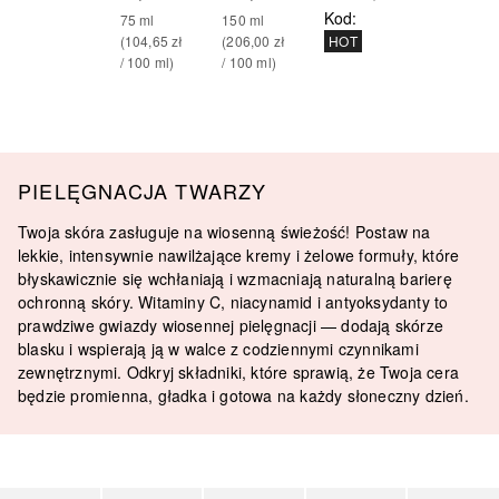
Kod
:
75
ml
150
ml
(
104,65 zł
(
206,00 zł
HOT
/ 
100
ml
)
/ 
100
ml
)
PIELĘGNACJA TWARZY
Twoja skóra zasługuje na wiosenną świeżość! Postaw na
lekkie, intensywnie nawilżające kremy i żelowe formuły, które
błyskawicznie się wchłaniają i wzmacniają naturalną barierę
ochronną skóry. Witaminy C, niacynamid i antyoksydanty to
prawdziwe gwiazdy wiosennej pielęgnacji — dodają skórze
blasku i wspierają ją w walce z codziennymi czynnikami
zewnętrznymi. Odkryj składniki, które sprawią, że Twoja cera
będzie promienna, gładka i gotowa na każdy słoneczny dzień.
Pomiń