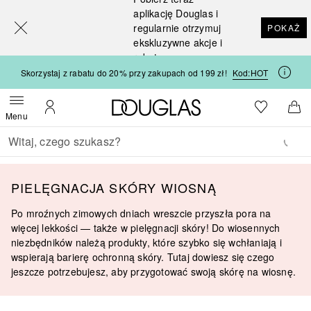
[navigation.slideout.screenreader]
aplikację Douglas i
regularnie otrzymuj
POKAŻ
ekskluzywne akcje i
rabaty
Skorzystaj z rabatu do 20% przy zakupach od 199 zł!
Kod:
HOT
Strona główna Douglas
Do listy ży
Otwórz menu
Moje konto
Do 
Menu
Wracać
Wykonaj wyszukiwanie
PIELĘGNACJA SKÓRY WIOSNĄ
Po mroźnych zimowych dniach wreszcie przyszła pora na
więcej lekkości — także w pielęgnacji skóry! Do wiosennych
niezbędników należą produkty, które szybko się wchłaniają i
wspierają barierę ochronną skóry. Tutaj dowiesz się czego
jeszcze potrzebujesz, aby przygotować swoją skórę na wiosnę.