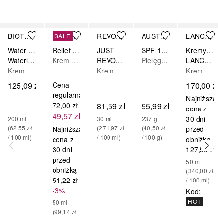
Pomiń
BIOTHERM
BEAUTY OF JOSEON
REVOX B77
AUSTRALIAN GOLD
LANCASTER
SALE
Water Lover
Relief Sun: Rice + Probiotics SPF 50+
JUST
SPF 15 Spray Gel with Bronzer - Żel w sprayu do opalania z bronzerem
Kremy do opalania
Waterlover Sun Milk Mleczko do opalania SPF 50
Krem przeciwsłoneczny do twarzy
REVOX B77 JUST CODZIENNA TARCZA PRZECIWSŁONECZNA SPF50
Pielęgnacja po opalaniu
LANCASTER - Sun Beauty - krem do twarzy SPF50
Krem przeciwsłoneczny do ciała
Krem przeciwsłoneczny do twarzy
Krem przeciwsłoneczny do ciała
125,09 zł
Cena
170,00 z
regularna
Najniższa
72,00 zł
81,59 zł
95,99 zł
cena z
49,57 zł
30 dni
200
ml
30
ml
237
g
(
62,55 zł
(
271,97 zł
(
40,50 zł
Najniższa
przed
/ 
100
ml
)
/ 
100
ml
)
/ 
100
g
)
cena z
obniżką
30 dni
127,50 zł
przed
50
ml
obniżką
(
340,00 zł
51,22 zł
/ 
100
ml
)
-3%
Kod
:
HOT
50
ml
(
99,14 zł