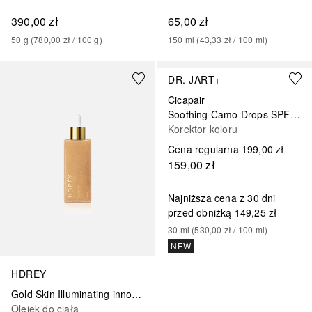
390,00 zł
65,00 zł
50
g
 (
780,00 zł
 / 
100
g
)
150
ml
 (
43,33 zł
 / 
100
ml
)
DR. JART+
Cicapair
Soothing Camo Drops SPF 20
Korektor koloru
Cena regularna
199,00 zł
159,00 zł
Najniższa cena z 30 dni
przed obniżką
149,25 zł
30
ml
 (
530,00 zł
 / 
100
ml
)
NEW
HDREY
Gold Skin Illuminating innovation Body Oil
Olejek do ciała