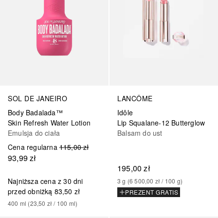
SOL DE JANEIRO
LANCÔME
Body Badalada™
Idôle
Skin Refresh Water Lotion
Lip Squalane-12 Butterglow
Emulsja do ciała
Balsam do ust
Cena regularna
115,00 zł
93,99 zł
195,00 zł
Najniższa cena z 30 dni
3
g
 (
6 500,00 zł
 / 
100
g
)
przed obniżką
83,50 zł
PREZENT GRATIS
400
ml
 (
23,50 zł
 / 
100
ml
)
+
5