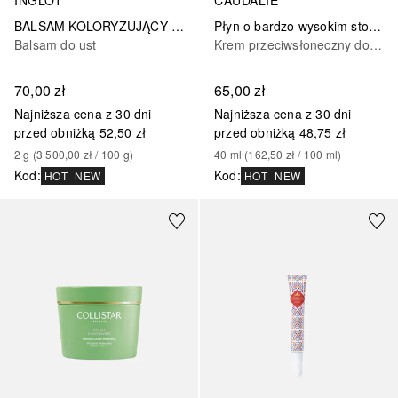
INGLOT
CAUDALIE
BALSAM KOLORYZUJĄCY LIP VOLUME
Płyn o bardzo wysokim stopniu ochrony SPF 50+
Balsam do ust
Krem przeciwsłoneczny do ciała
70,00 zł
65,00 zł
Najniższa cena z 30 dni
Najniższa cena z 30 dni
przed obniżką
52,50 zł
przed obniżką
48,75 zł
2
g
 (
3 500,00 zł
 / 
100
g
)
40
ml
 (
162,50 zł
 / 
100
ml
)
Kod
:
Kod
:
HOT
NEW
HOT
NEW