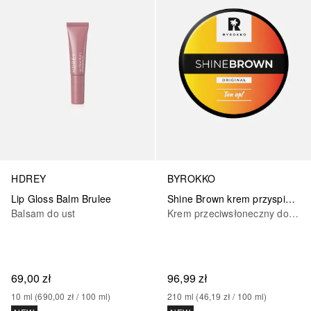
HDREY
BYROKKO
Lip Gloss Balm Brulee
Shine Brown krem przyspieszający opalanie
Balsam do ust
Krem przeciwsłoneczny do ciała
69,00 zł
96,99 zł
10
ml
 (
690,00 zł
 / 
100
ml
)
210
ml
 (
46,19 zł
 / 
100
ml
)