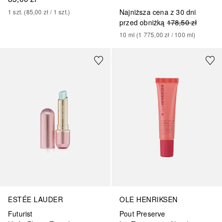
Najniższa cena z 30 dni
1
szt.
 (
85,00 zł
 / 
1
szt.
)
przed obniżką
178,50 zł
10
ml
 (
1 775,00 zł
 / 
100
ml
)
+
4
+
6
ESTÉE LAUDER
OLE HENRIKSEN
Futurist
Pout Preserve