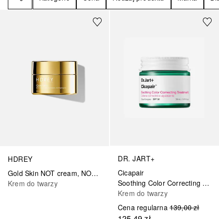
DR. JART+
HDREY
Cicapair
Gold Skin NOT cream, NOT foundation, NOT highlighter
Soothing Color Correcting Treatment SPF 30
Krem do twarzy
Krem do twarzy
Cena regularna
139,00 zł
125,49 zł