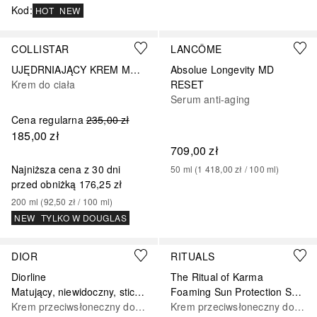
Kod
:
HOT
NEW
COLLISTAR
LANCÔME
UJĘDRNIAJĄCY KREM MODELUJĄCY BRZUCH I BIODRA
Absolue Longevity MD
Krem do ciała
RESET
Serum anti-aging
Cena regularna
235,00 zł
185,00 zł
709,00 zł
Najniższa cena z 30 dni
50
ml
 (
1 418,00 zł
 / 
100
ml
)
przed obniżką
176,25 zł
200
ml
 (
92,50 zł
 / 
100
ml
)
NEW
TYLKO W DOUGLAS
DIOR
RITUALS
Diorline
The Ritual of Karma
Matujący, niewidoczny, stick z ochroną UV, SPF 50 PA++++
Foaming Sun Protection SPF 50
Krem przeciwsłoneczny do ciała
Krem przeciwsłoneczny do ciała