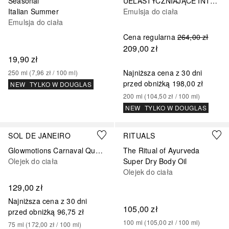
Seasonal
UELASTYCZNIAJĄCE INTENSYWNIE UJĘDRNIAJĄCE SUPERSERUM DO CIAŁA
Italian Summer
Emulsja do ciała
Emulsja do ciała
Cena regularna
264,00 zł
209,00 zł
19,90 zł
Najniższa cena z 30 dni
250
ml
 (
7,96 zł
 / 
100
ml
)
przed obniżką
198,00 zł
NEW
TYLKO W DOUGLAS
200
ml
 (
104,50 zł
 / 
100
ml
)
NEW
TYLKO W DOUGLAS
SOL DE JANEIRO
RITUALS
Glowmotions Carnaval Queen
The Ritual of Ayurveda
Olejek do ciała
Super Dry Body Oil
Olejek do ciała
129,00 zł
Najniższa cena z 30 dni
105,00 zł
przed obniżką
96,75 zł
100
ml
 (
105,00 zł
 / 
100
ml
)
75
ml
 (
172,00 zł
 / 
100
ml
)