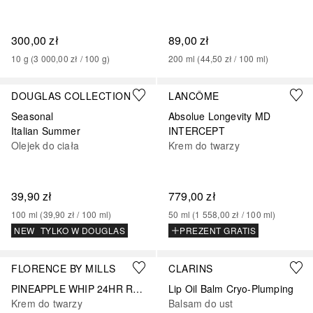
300,00 zł
89,00 zł
10
g
 (
3 000,00 zł
 / 
100
g
)
200
ml
 (
44,50 zł
 / 
100
ml
)
DOUGLAS COLLECTION
LANCÔME
Seasonal
Absolue Longevity MD
Italian Summer
INTERCEPT
Olejek do ciała
Krem do twarzy
39,90 zł
779,00 zł
100
ml
 (
39,90 zł
 / 
100
ml
)
50
ml
 (
1 558,00 zł
 / 
100
ml
)
NEW
TYLKO W DOUGLAS
PREZENT GRATIS
FLORENCE BY MILLS
CLARINS
PINEAPPLE WHIP 24HR REPLENISHING MOISTURIZER
Lip Oil Balm Cryo-Plumping
Krem do twarzy
Balsam do ust