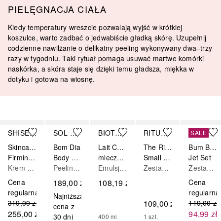
PIELĘGNACJA CIAŁA
Kiedy temperatury wreszcie pozwalają wyjść w krótkiej
koszulce, warto zadbać o jedwabiście gładką skórę. Uzupełnij
codzienne nawilżanie o delikatny peeling wykonywany dwa–trzy
razy w tygodniu. Taki rytuał pomaga usuwać martwe komórki
naskórka, a skóra staje się dzięki temu gładsza, miękka w
dotyku i gotowa na wiosnę.
Pomiń
SHISEIDO
SOL DE JANEIRO
BIOTHERM
RITUALS
SOL DE JANEIRO
SALE
Skincare & Suncare
Bom Dia
Lait Corporel
The Ritual of Sakura
Bum Bum
Firming Body Cream Ujędrniający krem do ciała
Body Scrub
mleczko do ciała
Small Gift Set
Jet Set
Krem do ciała
Peeling do ciała
Emulsja do ciała
Zestaw do pielęgnacji ciała
Zestaw do pielęgnacji ciała
Cena
189,00 zł
108,19 zł
Cena
regularna
regularna
Najniższa
319,00 zł
109,00 zł
119,00 zł
cena z
255,00 zł
94,99 zł
30 dni
400
ml
1
szt.